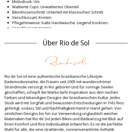
Motivdruck: Uni
Wattierte Cups: Unwattiertes Oberteil
Bikinihosenschnitt: Unterteil mit klassischen Schnitt
Verschlussart: Knoten
Pflegehinweise: Kalte Handwäsche. Liegend trocknen.
Verschlussart: Knoten
Herkunft: In Brasilien hergestellt
Badeanzüge Grün Rio de Sol SPRING
Über Rio de Sol
Material Oberstoff
Material Oberstoff: 86% Polyamide, 14% Elastane (LYCRA XTRA
LIFE) Oeko-Tex Standard
Futter: 86% Polyamide, 14% Elastane (LYCRA XTRA LIFE) Oeko-
Tex Standard
Rio de Sol ist eine authentische brasilianische Lifestyle-
UV-Schutz: UPF 50+
Bademodenmarke, die Frauen seit 2005 mit wunderschöner
Produktinformation
Strandmode versorgt. In Rio geboren und für sonnige Seelen
geschaffen, schöpft die Marke tiefe Inspiration aus den reichen
Abteilung: Damen, Badeanzüge
Farben und lebendigen Designs der brasilianischen Kultur. Jedes
Verpackung beinhaltet: 1 x Badeanzüge (Andere Accessoires
Stück wird mit Sorgfalt und bewussten Entscheidungen in Três Rios
nicht eingeschlossen)
gefertigt, sodass Stil und Nachhaltigkeit Hand in Hand gehen. Von
HS CODE: 6112.41.0010
sinnlichen Designs bis hin zur Verwendung unglaublich weicher
SKU: 1981113219
Materialien hat Rio de Sol jeden Bikini und Badeanzug mit Blick auf
EAN: XS (7899810189967), S (7899810189974), M (7899810189981),
Ihren Komfort und Ihre Individualität entworfen. Es ist die perfekte
L (7899810189998), XL (7899810190000)
Wahl für alle, die eine strahlende, sonnenverwöhnte Ästhetik