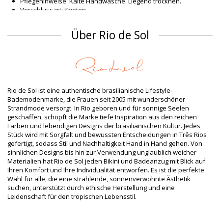
Pflegehinweise: Kalte Handwäsche. Liegend trocknen.
Verschlussart: Knoten
Herkunft: In Brasilien hergestellt
Bikini-Tops Dunkelblau Rio de Sol SPRING
Über Rio de Sol
Material Oberstoff
Material Oberstoff: 84% Nylon, 16% Spandex (LYCRA) - OEKO-
TEX - Chlorine Resistant
Futter: 84% Polyamide, 16% Elastane - Oeko-Tex
UV-Schutz: UPF 50+
Rio de Sol ist eine authentische brasilianische Lifestyle-
Produktinformation
Bademodenmarke, die Frauen seit 2005 mit wunderschöner
Strandmode versorgt. In Rio geboren und für sonnige Seelen
Abteilung: Damen, Bikini-Tops
geschaffen, schöpft die Marke tiefe Inspiration aus den reichen
Verpackung beinhaltet: 1 x Bikini-Tops (Andere Accessoires
Farben und lebendigen Designs der brasilianischen Kultur. Jedes
nicht eingeschlossen)
Stück wird mit Sorgfalt und bewussten Entscheidungen in Três Rios
HS CODE: 6112.41.0010
gefertigt, sodass Stil und Nachhaltigkeit Hand in Hand gehen. Von
SKU: 1981127063
sinnlichen Designs bis hin zur Verwendung unglaublich weicher
EAN: XS (7899810462398), S (7899810462404), M (7899810462572),
Materialien hat Rio de Sol jeden Bikini und Badeanzug mit Blick auf
L (7899810462589), XL (7899810462596), XXL (7899810465962)
Ihren Komfort und Ihre Individualität entworfen. Es ist die perfekte
Gewicht: 55g / 0.12lb / 1.94oz
Wahl für alle, die eine strahlende, sonnenverwöhnte Ästhetik
Print ist nicht exakt und kann je nach Schnitt variieren
suchen, unterstützt durch ethische Herstellung und eine
Retuschierte Fotos
Leidenschaft für den tropischen Lebensstil.
Wasch- & Pflegeanleitung
Pflegeanleitung für: Rio de Sol Top Shimmer-Shark