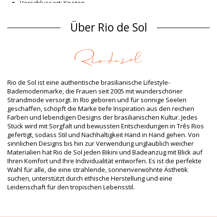
Verschlussart: Knoten
Herkunft: In Brasilien hergestellt
Bikini-Tops Braun Rio de Sol SPRING
Über Rio de Sol
Material Oberstoff
Material Oberstoff: 84% Biodegradable Nylon (AMNI SOUL ECO),
16% Spandex (LYCRA) - OEKO-TEX - Chlorine Resistant
Futter: 84% Biodegradable Nylon (AMNI SOUL ECO), 16%
Spandex (LYCRA) - OEKO-TEX - Chlorine Resistant
Rio de Sol ist eine authentische brasilianische Lifestyle-
UV-Schutz: UPF 50+
Bademodenmarke, die Frauen seit 2005 mit wunderschöner
Produktinformation
Strandmode versorgt. In Rio geboren und für sonnige Seelen
geschaffen, schöpft die Marke tiefe Inspiration aus den reichen
Abteilung: Damen, Bikini-Tops
Farben und lebendigen Designs der brasilianischen Kultur. Jedes
Verpackung beinhaltet: 1 x Bikini-Tops (Andere Accessoires
Stück wird mit Sorgfalt und bewussten Entscheidungen in Três Rios
nicht eingeschlossen)
gefertigt, sodass Stil und Nachhaltigkeit Hand in Hand gehen. Von
HS CODE: 6112.41.0010
sinnlichen Designs bis hin zur Verwendung unglaublich weicher
SKU: 1981127243
Materialien hat Rio de Sol jeden Bikini und Badeanzug mit Blick auf
EAN: XS (7899810467256), S (7899810467171), M (7899810467164),
Ihren Komfort und Ihre Individualität entworfen. Es ist die perfekte
L (7899810467089), XL (7899810467096)
Wahl für alle, die eine strahlende, sonnenverwöhnte Ästhetik
Gewicht: 55g / 0.12lb / 1.94oz
suchen, unterstützt durch ethische Herstellung und eine
Retuschierte Fotos
Leidenschaft für den tropischen Lebensstil.
Wasch- & Pflegeanleitung
Pflegeanleitung für: Rio de Sol Top Shimmer-Nocciola