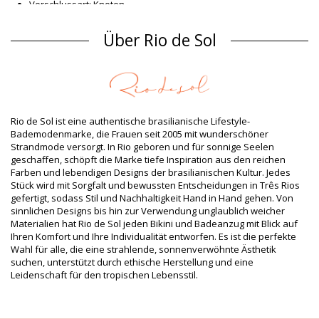
Verschlussart: Knoten
Herkunft: In Brasilien hergestellt
Bikini-Tops Weiß Rio de Sol SPRING
Über Rio de Sol
Material Oberstoff
Material Oberstoff: 84% Polyamide, 16% Elastane - OEKO-TEX -
Chlorine Resistant
Futter: 84% Polyamide, 16% Elastane - Oeko-Tex
UV-Schutz: UPF 50+
Rio de Sol ist eine authentische brasilianische Lifestyle-
Produktinformation
Bademodenmarke, die Frauen seit 2005 mit wunderschöner
Strandmode versorgt. In Rio geboren und für sonnige Seelen
Abteilung: Damen, Bikini-Tops
geschaffen, schöpft die Marke tiefe Inspiration aus den reichen
Verpackung beinhaltet: 1 x Bikini-Tops (Andere Accessoires
Farben und lebendigen Designs der brasilianischen Kultur. Jedes
nicht eingeschlossen)
Stück wird mit Sorgfalt und bewussten Entscheidungen in Três Rios
HS CODE: 6112.41.0010
gefertigt, sodass Stil und Nachhaltigkeit Hand in Hand gehen. Von
SKU: 1981126735
sinnlichen Designs bis hin zur Verwendung unglaublich weicher
EAN: S (7899810439369), M (7899810439376), L (7899810439543),
Materialien hat Rio de Sol jeden Bikini und Badeanzug mit Blick auf
XL (7899810439550), XXL (7899810465412)
Ihren Komfort und Ihre Individualität entworfen. Es ist die perfekte
Gewicht: 55g / 0.12lb / 1.94oz
Wahl für alle, die eine strahlende, sonnenverwöhnte Ästhetik
Retuschierte Fotos
suchen, unterstützt durch ethische Herstellung und eine
Wasch- & Pflegeanleitung
Leidenschaft für den tropischen Lebensstil.
Pflegeanleitung für: Rio de Sol Top Malibu-Natural Mel
Wollen Sie sich an Ihrem neuen Bikini einige Saisons hindurch