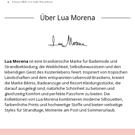
Verschlussart: Knoten
Herkunft: In Brasilien hergestellt
Bikini-Tops Weiß Lua Morena
Über Lua Morena
Material Oberstoff
Material Oberstoff: 84% Polyamide, 16% Elastane
Futter: 88% Polyamide, 12% Elastane
Produktinformation
Abteilung: Damen, Bikini-Tops
Verpackung beinhaltet: 1 x Bikini-Tops (Andere Accessoires
Lua Morena
ist eine brasilianische Marke für Bademode und
nicht eingeschlossen)
Strandbekleidung, die Weiblichkeit, Selbstbewusstsein und den
HS CODE: 6112.41.0010
lebendigen Geist des Küstenlebens feiert. Inspiriert von tropischen
SKU: 1981126326
Landschaften und dem entspannten Lebensstil Brasiliens, kreiert
EAN: XS (7899918537493), S (7899670772996), M (7899670772989),
die Marke Bikinis, Badeanzüge und Resort-Kleidungsstücke, die
L (7899670772965), XL (7899918537387)
darauf ausgelegt sind, natürliche Schönheit zu betonen und
Lieferantenreferenznummer: 1065235
gleichzeitig Komfort und perfekte Passform zu bieten. Die
Gewicht: 55g / 0.12lb / 1.94oz
Kollektionen von Lua Morena kombinieren moderne Silhouetten,
Print ist nicht exakt und kann je nach Schnitt variieren
farbenfrohe Prints und hochwertige Stoffe und bieten vielseitige
Retuschierte Fotos
Styles für Strandtage, Momente am Pool und Sommerurlaub.
Wasch- & Pflegeanleitung
Pflegeanleitung für: Lua Morena Top Brisa-Tropical
Meia-Taca-Turbinado