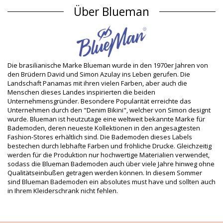
Bikini-Tops Rot Blueman
Über Blueman
Material Oberstoff
Material Oberstoff: 85% Polyamide 15% Elastane
Futter: 98% Polyamide, 2% Elastane
UV-Schutz: UPF 50+
Die brasilianische Marke Blueman wurde in den 1970er Jahren von
Produktinformation
den Brüdern David und Simon Azulay ins Leben gerufen. Die
Abteilung: Damen, Bikini-Tops
Landschaft Panamas mit ihren vielen Farben, aber auch die
Verpackung beinhaltet: 1 x Bikini-Tops (Andere Accessoires
Menschen dieses Landes inspirierten die beiden
nicht eingeschlossen)
Unternehmensgründer. Besondere Popularität erreichte das
HS CODE: 6112.41.0010
Unternehmen durch den "Denim Bikini", welcher von Simon designt
SKU: 1981127811
wurde. Blueman ist heutzutage eine weltweit bekannte Marke für
EAN: XS (7899918566653), S (7909780350028), M (7909780350035),
Bademoden, deren neueste Kollektionen in den angesagtesten
L (7909780350042), XL (7899918567919)
Fashion-Stores erhältlich sind. Die Bademoden dieses Labels
Lieferantenreferenznummer: PR.11.2583-017
bestechen durch lebhafte Farben und fröhliche Drucke. Gleichzeitig
Gewicht: 55g / 0.12lb / 1.94oz
werden für die Produktion nur hochwertige Materialien verwendet,
Print ist nicht exakt und kann je nach Schnitt variieren
sodass die Blueman Bademoden auch über viele Jahre hinweg ohne
Retuschierte Fotos
Qualitätseinbußen getragen werden können. In diesem Sommer
sind Blueman Bademoden ein absolutes must have und sollten auch
Wasch- & Pflegeanleitung
in Ihrem Kleiderschrank nicht fehlen.
Pflegeanleitung für: Blueman Top Barrado-Paraiso
Ubatuba
Wollen Sie sich an Ihrem neuen Bikini einige Saisons hindurch