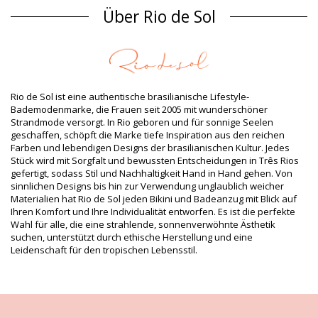
Badeanzüge Rot Rio de Sol SPRING
Über Rio de Sol
Material Oberstoff
Material Oberstoff: 84% Biodegradable Nylon (AMNI SOUL ECO),
16% Spandex (LYCRA) - OEKO-TEX - Chlorine Resistant
Futter: 84% Biodegradable Nylon (AMNI SOUL ECO), 16%
Spandex (LYCRA) - OEKO-TEX - Chlorine Resistant
Rio de Sol ist eine authentische brasilianische Lifestyle-
UV-Schutz: UPF 50+
Bademodenmarke, die Frauen seit 2005 mit wunderschöner
Produktinformation
Strandmode versorgt. In Rio geboren und für sonnige Seelen
geschaffen, schöpft die Marke tiefe Inspiration aus den reichen
Abteilung: Damen, Badeanzüge
Farben und lebendigen Designs der brasilianischen Kultur. Jedes
Verpackung beinhaltet: 1 x Badeanzüge (Andere Accessoires
Stück wird mit Sorgfalt und bewussten Entscheidungen in Três Rios
nicht eingeschlossen)
gefertigt, sodass Stil und Nachhaltigkeit Hand in Hand gehen. Von
HS CODE: 6112.41.0010
sinnlichen Designs bis hin zur Verwendung unglaublich weicher
SKU: 1981127135
Materialien hat Rio de Sol jeden Bikini und Badeanzug mit Blick auf
EAN: XS (7899810462763), S (7899810462770), M (7899810462787),
Ihren Komfort und Ihre Individualität entworfen. Es ist die perfekte
L (7899810462893), XL (7899810460844)
Wahl für alle, die eine strahlende, sonnenverwöhnte Ästhetik
Gewicht: 115g / 0.25lb / 4.06oz
suchen, unterstützt durch ethische Herstellung und eine
Retuschierte Fotos
Leidenschaft für den tropischen Lebensstil.
Wasch- & Pflegeanleitung
Pflegeanleitung für: Rio de Sol Shimmer-Desejo Sara-
Op
Wollen Sie sich an Ihrem neuen Bikini einige Saisons hindurch