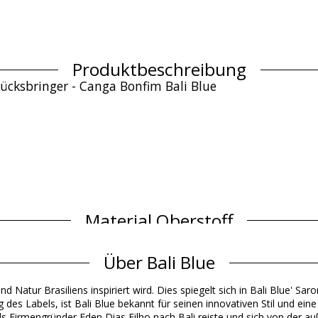
Produktbeschreibung
ücksbringer - Canga Bonfim Bali Blue
Material Oberstoff
Über Bali Blue
Produktinformation
und Natur Brasiliens inspiriert wird. Dies spiegelt sich in Bali Blue' 
ngeschlossen)
des Labels, ist Bali Blue bekannt für seinen innovativen Stil und ein
ls Firmengründer Eden Dias Filho nach Bali reiste und sich von der 