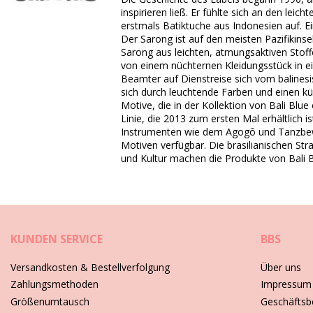
SKU: 198300001
inspirieren ließ. Er fühlte sich an den leic
EAN: Einheitsgröße (7899818636203)
erstmals Batiktuche aus Indonesien auf. Ei
Gewicht: 220g / 0.48lb / 7.76oz
Der Sarong ist auf den meisten Pazifikins
Retuschierte Fotos
Sarong aus leichten, atmungsaktiven Stoffe
von einem nüchternen Kleidungsstück in ein
Beamter auf Dienstreise sich vom balines
Pflegeanleitung für: Bali Blue Canga Bonfim
sich durch leuchtende Farben und einen kü
Motive, die in der Kollektion von Bali Blu
Wie pflegen Sie Ihre Strandkleidung richtig?
Linie, die 2013 zum ersten Mal erhältlich i
Instrumenten wie dem Agogô und Tanzbeweg
Auf dem Weg zum Strand benutzen Sie nicht nur einen Bikini oder
Motiven verfügbar. Die brasilianischen Str
und Kultur machen die Produkte von Bali
1. Immer den Sand herausschütteln. So viel Sie können am Strand
etwas gelockert werden und der Sand sich am Schüsselboden ans
2. Nie die Strandkleidung nass und zusammengerollt länger als nöt
3. Bei Flecken: je nach Fleckverursacher, wenden Sie die allgemei
4. Folgen Sie der Waschanleitung auf dem Pflegeetikett, da je n
erfordern können.
KUNDEN SERVICE
BBS
5. Nie in der prallen Sonne trocknen, weil dadurch die Farben ausb
6. Die Bügelanweisungen auf dem Pflegeetikett befolgen.
Versandkosten & Bestellverfolgung
Über uns
Wenn Sie viele Sommersaisons hindurch Freude an Ihrer Sommerkle
Zahlungsmethoden
Impressum
Größenumtausch
Geschäftsb
Video abspielen Pareo Canga Bonfim Bali Blue