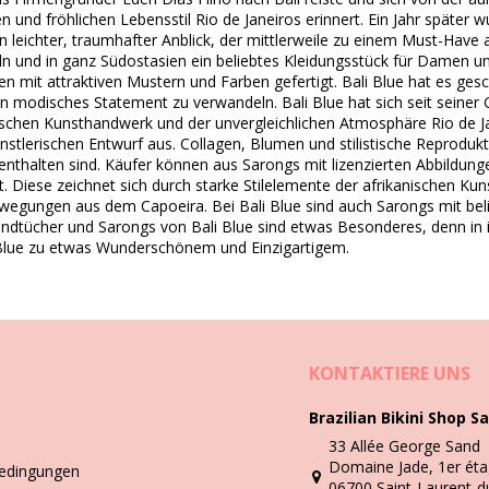
hten und fröhlichen Lebensstil Rio de Janeiros erinnert. Ein Jahr späte
n leichter, traumhafter Anblick, der mittlerweile zu einem Must-Have a
eln und in ganz Südostasien ein beliebtes Kleidungsstück für Damen u
n mit attraktiven Mustern und Farben gefertigt. Bali Blue hat es gesch
Wasch- & Pflegeanleitung
 modisches Statement zu verwandeln. Bali Blue hat sich seit seiner Gr
ischen Kunsthandwerk und der unvergleichlichen Atmosphäre Rio de Ja
nstlerischen Entwurf aus. Collagen, Blumen und stilistische Reproduk
e enthalten sind. Käufer können aus Sarongs mit lizenzierten Abbildu
st. Diese zeichnet sich durch starke Stilelemente der afrikanischen Ku
ungen aus dem Capoeira. Bei Bali Blue sind auch Sarongs mit beliebt
 Badeanzug, sondern auch ein Kleid, Rock, Tunika, Shorts usw. Wie k
andtücher und Sarongs von Bali Blue sind etwas Besonderes, denn in ihn
 Blue zu etwas Wunderschönem und Einzigartigem.
 schütteln, zuhause können Sie diese mit dem Staubsauger reinigen o
ammelt.
ig liegen lassen. Warum? Es kann die bunten Prints und Muster zerstö
n bekannten Methoden an, aber nie scharfe Reiniger oder Bleichmittel 
ach Stoff und Färbung unterschiedliche Stücke sowohl spezifische T
KONTAKTIERE UNS
leichen können.
Brazilian Bikini Shop Sa
idung haben wollen, muss diese sachgemäß gewaschen und gepflegt w
33 Allée George Sand
Video
Domaine Jade, 1er éta
edingungen
06700 Saint-Laurent-d