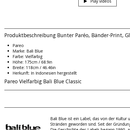
Play videos
Produktbeschreibung Bunter Paréo, Bänder-Print, Gl
Pareo
Marke: Bali Blue
Farbe: Vielfarbig
Höhe: 175cm / 68.9in
Breite: 118cm / 46.46in
Herkunft: In Indonesien hergestellt
Pareo Vielfarbig Bali Blue Classic
Material Oberstoff: 100% Rayon (Canga)
Abteilung: Unisex, Pareo
Bali Blue ist ein Label, das von der Kultur 
Verpackung beinhaltet: 1 x Pareo (Andere Accessoires nicht ei
Stränden geworden sind. Seit der Gründung 
HS CODE: 621430
Die Geschichte des Labels begann 1990, a