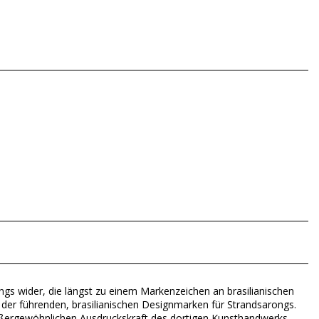
Sarongs wider, die längst zu einem Markenzeichen an brasilianischen
e der führenden, brasilianischen Designmarken für Strandsarongs.
außergewöhnlichen Ausdruckskraft des dortigen Kunsthandwerks