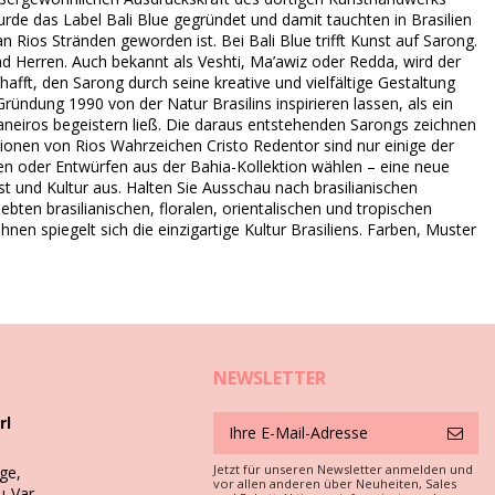
r wurde das Label Bali Blue gegründet und damit tauchten in Brasilien
n Rios Stränden geworden ist. Bei Bali Blue trifft Kunst auf Sarong.
nd Herren. Auch bekannt als Veshti, Ma’awiz oder Redda, wird der
afft, den Sarong durch seine kreative und vielfältige Gestaltung
ündung 1990 von der Natur Brasilins inspirieren lassen, als ein
neiros begeistern ließ. Die daraus entstehenden Sarongs zeichnen
tionen von Rios Wahrzeichen Cristo Redentor sind nur einige der
ngen oder Entwürfen aus der Bahia-Kollektion wählen – eine neue
nst und Kultur aus. Halten Sie Ausschau nach brasilianischen
en brasilianischen, floralen, orientalischen und tropischen
önnen diese sauber gehalten und die gute Form bewahrt werden?
en spiegelt sich die einzigartige Kultur Brasiliens. Farben, Muster
der in eine Warmwasserschüssel auswässern, so dass die Fasern
ren.
benutzen.
emperaturen als auch Waschoptionen (Hand-/Maschinenwäsche)
NEWSLETTER
rl
erden! Immer das Pflegeetikett lesen, jedes Stück ist anders!
Jetzt für unseren Newsletter anmelden und
ge,
vor allen anderen über Neuheiten, Sales
u-Var,