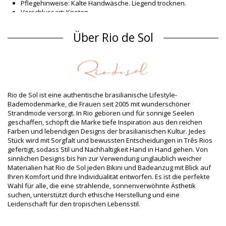
Pflegehinweise: Kalte Handwäsche. Liegend trocknen.
Verschlussart: Knoten
Herkunft: In Brasilien hergestellt
Bikinihosen Blau Rio de Sol SPRING
Über Rio de Sol
Material Oberstoff
Material Oberstoff: 94,2% Polyamide, 5,8% Elastane
Futter: 84% Biodegradable Nylon (AMNI SOUL ECO), 16%
Spandex (LYCRA) - OEKO-TEX - Chlorine Resistant
UV-Schutz: UPF 50+
Rio de Sol ist eine authentische brasilianische Lifestyle-
Produktinformation
Bademodenmarke, die Frauen seit 2005 mit wunderschöner
Strandmode versorgt. In Rio geboren und für sonnige Seelen
Abteilung: Damen, Bikinihosen
geschaffen, schöpft die Marke tiefe Inspiration aus den reichen
Verpackung beinhaltet: 1 x Bikinihosen (Andere Accessoires
Farben und lebendigen Designs der brasilianischen Kultur. Jedes
nicht eingeschlossen)
Stück wird mit Sorgfalt und bewussten Entscheidungen in Três Rios
HS CODE: 6112.41.0010
gefertigt, sodass Stil und Nachhaltigkeit Hand in Hand gehen. Von
SKU: 1981126817
sinnlichen Designs bis hin zur Verwendung unglaublich weicher
EAN: XS (7899810445353), S (7899810445360), M (7899810445377),
Materialien hat Rio de Sol jeden Bikini und Badeanzug mit Blick auf
L (7899810445384), XL (7899810445391)
Ihren Komfort und Ihre Individualität entworfen. Es ist die perfekte
Gewicht: 45g / 0.1lb / 1.59oz
Wahl für alle, die eine strahlende, sonnenverwöhnte Ästhetik
Retuschierte Fotos
suchen, unterstützt durch ethische Herstellung und eine
Wasch- & Pflegeanleitung
Leidenschaft für den tropischen Lebensstil.
Pflegeanleitung für: Rio de Sol Bottom Solar-Celeste