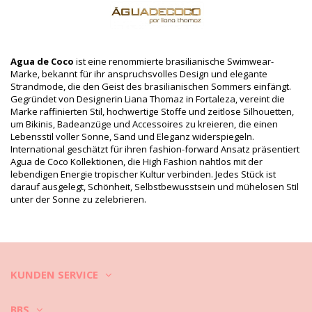
Produktinformation
Abteilung: Damen, Bikinihosen
Verpackung beinhaltet: 1 x Bikinihosen (Andere Accessoires
nicht eingeschlossen)
HS CODE: 6112.41.0010
Agua de Coco
ist eine renommierte brasilianische Swimwear-
SKU: 1981120836
Marke, bekannt für ihr anspruchsvolles Design und elegante
EAN: XS (7899818101855), S (7909598541779), M (7909598541786),
Strandmode, die den Geist des brasilianischen Sommers einfängt.
L (7909598541793), XL (7899818101893)
Gegründet von Designerin Liana Thomaz in Fortaleza, vereint die
Lieferantenreferenznummer: C1242B1445
Marke raffinierten Stil, hochwertige Stoffe und zeitlose Silhouetten,
Gewicht: 45g / 0.1lb / 1.59oz
um Bikinis, Badeanzüge und Accessoires zu kreieren, die einen
Print ist nicht exakt und kann je nach Schnitt variieren
Lebensstil voller Sonne, Sand und Eleganz widerspiegeln.
Retuschierte Fotos
International geschätzt für ihren fashion-forward Ansatz präsentiert
Agua de Coco Kollektionen, die High Fashion nahtlos mit der
Wasch- & Pflegeanleitung
lebendigen Energie tropischer Kultur verbinden. Jedes Stück ist
Pflegeanleitung für: Agua de Coco Bottom Bikini Beca
darauf ausgelegt, Schönheit, Selbstbewusstsein und mühelosen Stil
Cobra Pixels
unter der Sonne zu zelebrieren.
Wollen Sie sich an Ihrem neuen Bikini einige Saisons hindurch
erfreuen? Wenn ja, müssen Sie lernen, ihn pfleglich zu behandeln.
Qualitativ hochwertige Stoffe sind ein Muss, wenn die Freude an
Ihrem Bikini länger als einen Sommer währen soll, aber was ist zu
KUNDEN SERVICE
tun, damit dieser einige Jahre gebrauchsfähig bleibt?
Zuallererst: meiden Sie rauhe Oberflächen. Wenn Sie sitzen oder
BBS