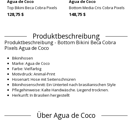
Agua de Coco
Agua de Coco
Top Bikini Beca Cobra Pixels
Bottom Media Cris Cobra Pixels
128,75 $
148,75 $
Produktbeschreibung
Produktbeschreibung - Bottom Bikini Beca Cobra
Pixels Agua de Coco
Bikinihosen
Marke: Agua de Coco
Farbe: Vielfarbig
Motivdruck: Animal-Print
Hosenart: Hose mit Seitenschnüren
Bikinihosenschnitt: Ein Unterteil nach brasilianischen Style
Pflegehinweise: Kalte Handwäsche. Liegend trocknen.
Herkunft: In Brasilien hergestellt
Bikinihosen Vielfarbig Agua de Coco Winter
Material Oberstoff
Über Agua de Coco
Material Oberstoff: 87% Polyamide; 13% Elastane
Futter: 82% Poliamide, 18% Elastane