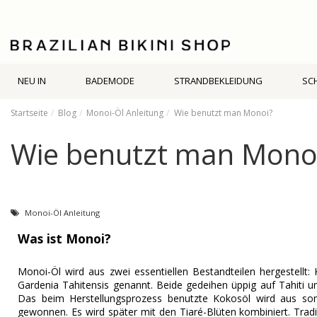
NEU IN
BADEMODE
STRANDBEKLEIDUNG
SC
Startseite
Blog
Monoi-Öl Anleitung
Wie benutzt man Monoi?
Wie benutzt man Mono
Monoi-Öl Anleitung
Was ist Monoi?
Monoi-Öl wird aus zwei essentiellen Bestandteilen hergestellt:
Gardenia Tahitensis genannt. Beide gedeihen üppig auf Tahiti un
Das beim Herstellungsprozess benutzte Kokosöl wird aus so
gewonnen. Es wird später mit den Tiaré-Blüten kombiniert. Tradi