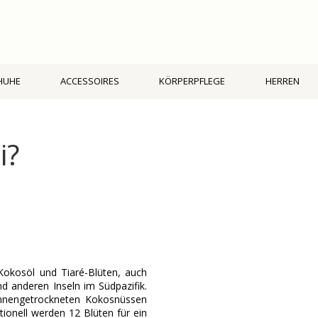
HUHE
ACCESSOIRES
KÖRPERPFLEGE
HERREN
i?
 Kokosöl und Tiaré-Blüten, auch
d anderen Inseln im Südpazifik.
nnengetrockneten Kokosnüssen
tionell werden 12 Blüten für ein