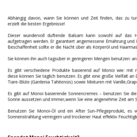
Abhängig davon, wann Sie können und Zeit finden, das zu tu
erzielt die besten Ergebnisse!
Dieser wundervoll duftende Balsam kann sowohl auf das H
aufgetragen werden. Er garantiert angemessene Ernährung und H
Beschaffenheit sollte er die Nacht über als Körperöl und Haarm
Sie können ihn auch tagsüber in geringeren Mengen benutzen: an
Es gibt verschiedene Produkte basierend auf Monoi wie: mit na
diese können Sie täglich benutzen. Es gibt eine große Vielfalt an
Tiare-Blüte (Gardenia Tahitensis) sowie Mixturen mit Vanille,Grap
Es gibt auf Monoi basierende Sonnencremes – benutzen Sie dies
Sonne aussetzen und immer,wenn Sie eine angenehme Zeit am St
Benutzen Sie Monoi-Öl und ein After Sun-Pflegeprodukt, es w
Sonnenstrahlung verringern und trockener Haut effektiv Feuchtigk