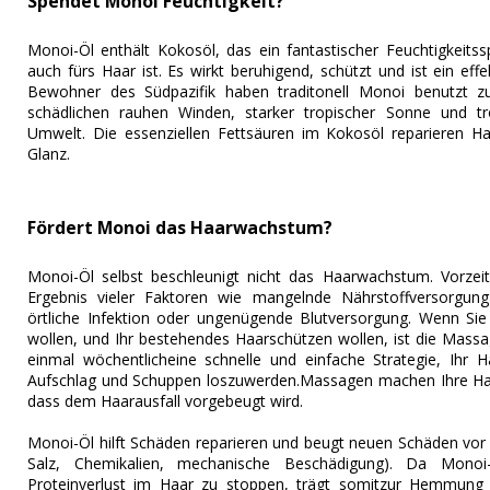
Spendet Monoi Feuchtigkeit?
Monoi-Öl enthält Kokosöl, das ein fantastischer Feuchtigkeits
auch fürs Haar ist. Es wirkt beruhigend, schützt und ist ein effe
Bewohner des Südpazifik haben traditonell Monoi benutzt z
schädlichen rauhen Winden, starker tropischer Sonne und tr
Umwelt. Die essenziellen Fettsäuren im Kokosöl reparieren H
Glanz.
Fördert Monoi das Haarwachstum?
Monoi-Öl selbst beschleunigt nicht das Haarwachstum. Vorzeiti
Ergebnis vieler Faktoren wie mangelnde Nährstoffversorgun
örtliche Infektion oder ungenügende Blutversorgung. Wenn S
wollen, und Ihr bestehendes Haarschützen wollen, ist die Mass
einmal wöchentlicheine schnelle und einfache Strategie, Ihr H
Aufschlag und Schuppen loszuwerden.Massagen machen Ihre Hau
dass dem Haarausfall vorgebeugt wird.
Monoi-Öl hilft Schäden reparieren und beugt neuen Schäden vor
Salz, Chemikalien, mechanische Beschädigung). Da Monoi-
Proteinverlust im Haar zu stoppen, trägt somitzur Hemmung 