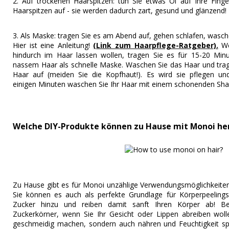
2. Auf trockenen Haarspitzen: tun Sie etwas Öl auf Ihre Finge
Haarspitzen auf - sie werden dadurch zart, gesund und glänzend!
3. Als Maske: tragen Sie es am Abend auf, gehen schlafen, was
Hier ist eine Anleitung!
(Link zum Haarpflege-Ratgeber).
We
hindurch im Haar lassen wollen, tragen Sie es für 15-20 Mi
nassem Haar als schnelle Maske. Waschen Sie das Haar und tra
Haar auf (meiden Sie die Kopfhaut!). Es wird sie pflegen un
einigen Minuten waschen Sie Ihr Haar mit einem schonenden Sh
Welche DIY-Produkte können zu Hause mit Monoi he
Zu Hause gibt es für Monoi unzählige Verwendungsmöglichkeiten
Sie können es auch als perfekte Grundlage für Körperpeeling
Zucker hinzu und reiben damit sanft Ihren Körper ab! Be
Zuckerkörner, wenn Sie Ihr Gesicht oder Lippen abreiben wolle
geschmeidig machen, sondern auch nähren und Feuchtigkeit sp