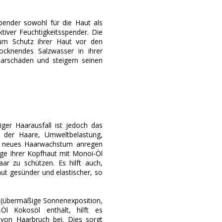
spender sowohl für die Haut als
ktiver Feuchtigkeitsspender. Die
um Schutz ihrer Haut vor den
ocknendes Salzwasser in ihrer
aarschäden und steigern seinen
ger Haarausfall ist jedoch das
g der Haare, Umweltbelastung,
ie neues Haarwachstum anregen
age Ihrer Kopfhaut mit Monoi-Öl
aar zu schützen. Es hilft auch,
t gesünder und elastischer, so
 (übermäßige Sonnenexposition,
Öl Kokosöl enthält, hilft es
von Haarbruch bei. Dies sorgt