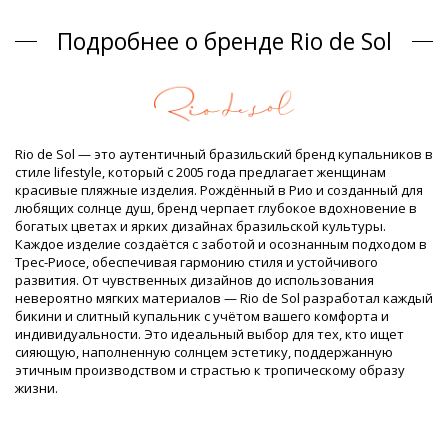
сушить на плоской поверхности
Closure type: Tie
Подробнее о бренде Rio de Sol
Происхождение: Сделано в Бразилии
Верх коричневый Rio de Sol SPRING
Состав
Состав: 94,2% Polyamide, 5,8% Elastane
Подкладка: 84% Biodegradable Nylon (AMNI SOUL ECO), 16%
Rio de Sol — это аутентичный бразильский бренд купальников в
Spandex (LYCRA) - OEKO-TEX - Chlorine Resistant
стиле lifestyle, который с 2005 года предлагает женщинам
UV Protection: UPF 50+
красивые пляжные изделия. Рождённый в Рио и созданный для
Информация о товаре
любящих солнце душ, бренд черпает глубокое вдохновение в
богатых цветах и ярких дизайнах бразильской культуры.
Отдел: ЖЕНЩИНЫ, Верх
Каждое изделие создаётся с заботой и осознанным подходом в
Упаковка включает: 1 x Верх (Другие аксессуары не
Трес-Риосе, обеспечивая гармонию стиля и устойчивого
включены)
развития. От чувственных дизайнов до использования
HS CODE: 6112.41.0010
невероятно мягких материалов — Rio de Sol разработал каждый
SKU: 1981126851
бикини и слитный купальник с учётом вашего комфорта и
EAN: XS (7899810445476), S (7899810445483), M (7899810445490),
индивидуальности. Это идеальный выбор для тех, кто ищет
L (7899810445506), XL (7899810445513)
сияющую, наполненную солнцем эстетику, поддержанную
Вес: 55g / 0.12lb / 1.94oz
этичным производством и страстью к тропическому образу
Ретушированные фотографии
жизни.
Рекомендации по стирке и
уходу