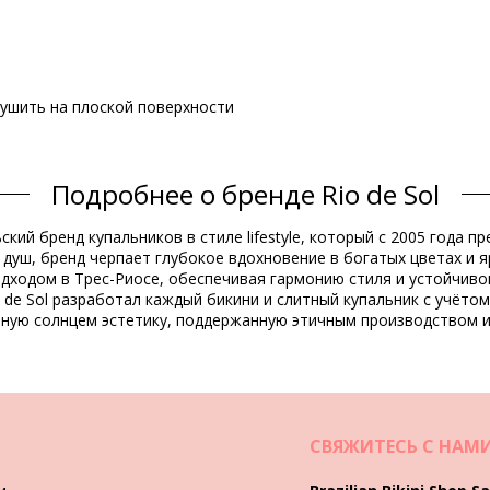
 сушить на плоской поверхности
Подробнее о бренде Rio de Sol
Состав
ьский бренд купальников в стиле lifestyle, который с 2005 года
dex (LYCRA) - OEKO-TEX - Chlorine Resistant
душ, бренд черпает глубокое вдохновение в богатых цветах и я
Spandex (LYCRA) - OEKO-TEX - Chlorine Resistant
одходом в Трес-Риосе, обеспечивая гармонию стиля и устойчиво
 de Sol разработал каждый бикини и слитный купальник с учёто
Информация о товаре
нную солнцем эстетику, поддержанную этичным производством и
ессуары не включены)
2787), L (7899810462893), XL (7899810460844)
СВЯЖИТЕСЬ С НАМ