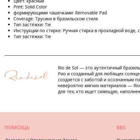
Цвет: красный
Print: Solid Color
формирующими чашечками: Removable Pad
Coverage: Трусики в бразильском стиле
Тип застёжки: Tie
Инструкции по стирке: Ручная стирка в прохладной воде,
Тип застёжки: Tie
Происхождение: Сделано в Бразилии
Сплошные купальники красный Rio de Sol SPRING
Rio de Sol — это аутентичный бразил
Состав: 84% Biodegradable Nylon (AMNI SOUL ECO), 16% Span
Рио и созданный для любящих солнце 
Подкладка: 84% Biodegradable Nylon (AMNI SOUL ECO), 16% 
создаётся с заботой и осознанным п
УФ-защита: UPF 50+
невероятно мягких материалов — Rio
для тех, кто ищет сияющую, наполне
Отдел: ЖЕНЩИНЫ, Сплошные купальники
Упаковка включает: 1 x Сплошные купальники (Другие акс
HS CODE: 6112.41.0010
SKU: 1981127135
EAN: XS (7899810462763), S (7899810462770), M (789981046
ПОМОЩЬ
BBS
Вес: 115g / 0.25lb / 4.06oz
Ретушированные фотографии