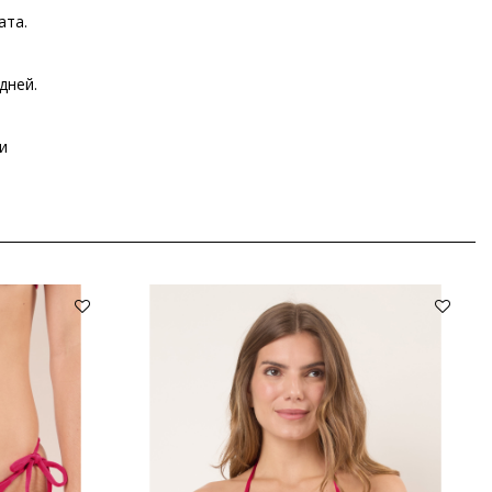
ата.
дней.
и