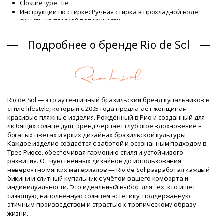
Closure type: Tie
Инструкции по стирке: Ручная стирка в прохладной воде,
сушить на плоской поверхности
Closure type: Tie
Происхождение: Сделано в Бразилии
Подробнее о бренде Rio de Sol
Сплошные купальники черный Rio de Sol SPRING
Состав
Состав: 84% Biodegradable Nylon (AMNI SOUL ECO), 16%
Spandex (LYCRA) - OEKO-TEX - Chlorine Resistant
Подкладка: 84% Biodegradable Nylon (AMNI SOUL ECO), 16%
Rio de Sol — это аутентичный бразильский бренд купальников в
Spandex (LYCRA) - OEKO-TEX - Chlorine Resistant
стиле lifestyle, который с 2005 года предлагает женщинам
UV Protection: UPF 50+
красивые пляжные изделия. Рождённый в Рио и созданный для
Информация о товаре
любящих солнце душ, бренд черпает глубокое вдохновение в
богатых цветах и ярких дизайнах бразильской культуры.
Отдел: ЖЕНЩИНЫ, Сплошные купальники
Каждое изделие создаётся с заботой и осознанным подходом в
Упаковка включает: 1 x Сплошные купальники (Другие
Трес-Риосе, обеспечивая гармонию стиля и устойчивого
аксессуары не включены)
развития. От чувственных дизайнов до использования
HS CODE: 6112.41.0010
невероятно мягких материалов — Rio de Sol разработал каждый
SKU: 1981127028
бикини и слитный купальник с учётом вашего комфорта и
EAN: XS (7899810456816), S (7899810456823), M (7899810456830),
индивидуальности. Это идеальный выбор для тех, кто ищет
L (7899810456847), XL (7899810457028)
сияющую, наполненную солнцем эстетику, поддержанную
Вес: 115g / 0.25lb / 4.06oz
этичным производством и страстью к тропическому образу
Ретушированные фотографии
жизни.