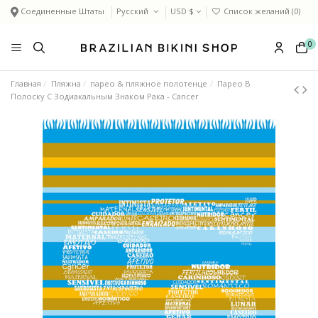
Соединенные Штаты
Русский
USD $
Список желаний (
0
)
0
Главная
Пляжна
парео & пляжное полотенце
Парео В
Полоску С Зодиакальным Знаком Рака - Cancer