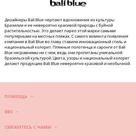
Информация о товаре
Отдел: Unisex, Парео
Дизайнеры Bali Blue черпают вдохновение из культуры
Упаковка включает: 1 x Парео (Другие аксессуары не
Бразилии и ее невероятно красивой природы с буйной
включены)
растительностью. Это делает парео этой марки самыми
HS CODE: 621430
популярными на местных пляжах. С самого момента появления
SKU: 198300251
компании в Bali Blue во главу ставили инновационный стиль и
EAN: Единицa (7899818639747)
национальный колорит. Пляжные полотенца и саронги от Bali
Вес: 220g / 0.48lb / 7.76oz
Blue несравнимы ни с чем, ведь они пропитаны уникальной
Принт не точный и может отличаться в зависимости от
бразильской культурой. Цвета, узоры и национальный колорит
кроя
делают продукцию Bali Blue невероятно красивой и необычной.
Ретушированные фотографии
Рекомендации по стирке и
уходу
Рекомендации по уходу для Bali Blue Cancer
Как правильно ухаживать за пляжной одеждой?
ПОМОЩЬ
BBS
Отправляясь на пляж, вы надеваете не только бикини или
купальник, но и платье, юбку, тунику, шорты и другие предметы
СВЯЖИТЕСЬ С НАМИ
одежды. Как же сохранить их в чистоте и в хорошей форме?