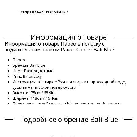
Отправлено из Франции
Информация о товаре
Информация о товаре Парео в полоску с
зодиакальным знаком Рака - Cancer Bali Blue
Парео
Бренды: Bali Blue
Цвет: Разноцветные
Print: В полоску
Инструкции по стирке: Ручная стирка в прохладной воде,
сушить на плоской поверхности
Высота: 175cm / 68.9in
Ширина: 118cm / 46.46in
Происхождение: Сделано в Индонезии, разработано в
Бразилии
Парео Разноцветные Bali Blue Classic
Подробнее о бренде Bali Blue
Состав
Состав: 100% Rayon (Canga)