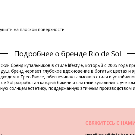
 сушить на плоской поверхности
Подробнее о бренде Rio de Sol
Состав
ьский бренд купальников в стиле lifestyle, который с 2005 года
душ, бренд черпает глубокое вдохновение в богатых цветах и я
Spandex (LYCRA) - OEKO-TEX - Chlorine Resistant
одходом в Трес-Риосе, обеспечивая гармонию стиля и устойчиво
 de Sol разработал каждый бикини и слитный купальник с учёто
Информация о товаре
нную солнцем эстетику, поддержанную этичным производством и
не включены)
2909), L (7899810463081), XL (7899810463098)
СВЯЖИТЕСЬ С НАМ