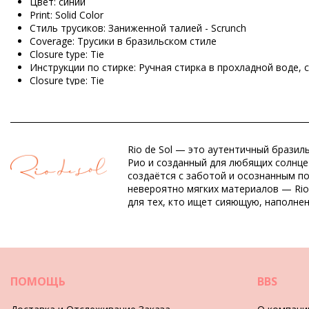
Цвет: синий
Print: Solid Color
Стиль трусиков: Заниженной талией - Scrunch
Coverage: Трусики в бразильском стиле
Closure type: Tie
Инструкции по стирке: Ручная стирка в прохладной воде,
Closure type: Tie
Происхождение: Сделано в Бразилии
Низ (трусики) синий Rio de Sol SPRING
Rio de Sol — это аутентичный бразил
Состав: 94,2% Polyamide, 5,8% Elastane
Рио и созданный для любящих солнце 
Подкладка: 84% Biodegradable Nylon (AMNI SOUL ECO), 16% 
создаётся с заботой и осознанным п
UV Protection: UPF 50+
невероятно мягких материалов — Rio
для тех, кто ищет сияющую, наполне
Отдел: ЖЕНЩИНЫ, Низ (трусики)
Упаковка включает: 1 x Низ (трусики) (Другие аксессуары 
HS CODE: 6112.41.0010
SKU: 1981127149
EAN: XS (7899810464224), S (7899810463562), M (789981046
ПОМОЩЬ
BBS
Вес: 45g / 0.1lb / 1.59oz
Ретушированные фотографии