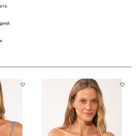
ата.
дней.
и