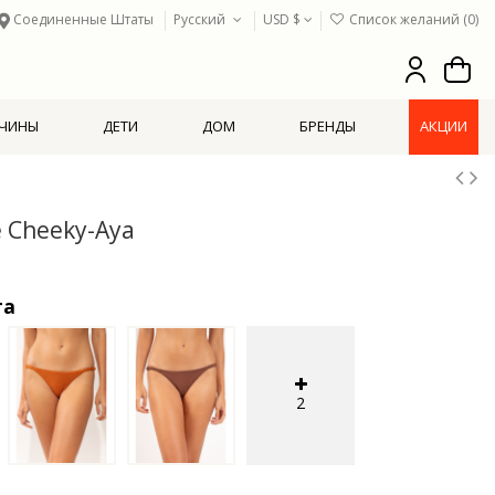
Соединенные Штаты
Русский
USD $
Список желаний (
0
)
ЧИНЫ
ДЕТИ
ДОМ
БРЕНДЫ
АКЦИИ
e Cheeky-Aya
та
2