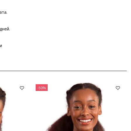
ата.
дней.
и
-50%