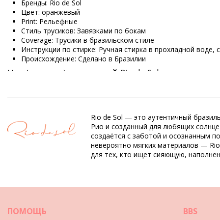
Бренды: Rio de Sol
Цвет: оранжевый
Print: Рельефные
Стиль трусиков: Завязками по бокам
Coverage: Трусики в бразильском стиле
Инструкции по стирке: Ручная стирка в прохладной воде,
Происхождение: Сделано в Бразилии
Низ (трусики) оранжевый Rio de Sol
Состав: 84% Polyamide, 16% Elastane - OEKO-TEX - Chlorine 
Подкладка: 84% Polyamide, 16% Elastane - Oeko-Tex
Rio de Sol — это аутентичный бразил
УФ-защита: UPF 50+
Рио и созданный для любящих солнце 
создаётся с заботой и осознанным п
невероятно мягких материалов — Rio
Отдел: ЖЕНЩИНЫ, Низ (трусики)
для тех, кто ищет сияющую, наполне
Упаковка включает: 1 x Низ (трусики) (Другие аксессуары 
HS CODE: 6112.41.0010
SKU: 1981118625
EAN: XS (7899810246165), S (7899810246172), M (789981024
Вес: 45g / 0.1lb / 1.59oz
Принт не точный и может отличаться в зависимости от к
ПОМОЩЬ
BBS
Ретушированные фотографии