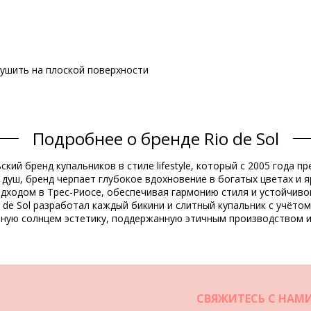
 сушить на плоской поверхности
Состав
Подробнее о бренде Rio de Sol
Resistant
ьский бренд купальников в стиле lifestyle, который с 2005 года
душ, бренд черпает глубокое вдохновение в богатых цветах и я
Информация о товаре
одходом в Трес-Риосе, обеспечивая гармонию стиля и устойчиво
 de Sol разработал каждый бикини и слитный купальник с учёто
нную солнцем эстетику, поддержанную этичным производством и
не включены)
6189), L (7899810246196), XL (7899810246202)
роя
СВЯЖИТЕСЬ С НАМ