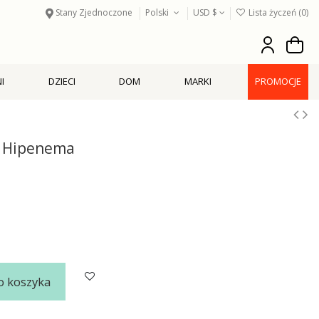
Stany Zjednoczone
Polski
USD $
Lista życzeń (
0
)
I
DZIECI
DOM
MARKI
PROMOCJE
d Hipenema
o koszyka