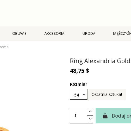
OBUWIE
AKCESORIA
URODA
MĘŻCZYŹN
enema
Ring Alexandria Gol
48,75 $
Rozmiar
Ostatnia sztuka!
Dodaj d