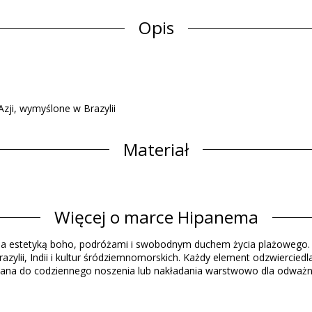
Opis
ji, wymyślone w Brazylii
Materiał
Informacja o produkcie
Więcej o marce Hipanema
 są częścią produktu)
ana estetyką boho, podróżami i swobodnym duchem życia plażowego. 
ylii, Indii i kultur śródziemnomorskich. Każdy element odzwierciedla 
na do codziennego noszenia lub nakładania warstwowo dla odważneg