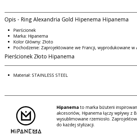
Opis - Ring Alexandria Gold Hipenema Hipanema
Pierścionek
Marka: Hipanema
Kolor Główny: Złoto
Pochodzenie: Zaprojektowane we Francji, wyprodukowane w Az
Pierścionek Złoto Hipanema
Materiał: STAINLESS STEEL
Rodzaj: Kobieta, Pierścionek
Opakowanie zawiera: 1 x Pierścionek (Pozostałe akcesoria nie
HS CODE (Kod celny): 71179000
Hipanema
to marka biżuterii inspirow
SKU: 195601105
akcesoriów, Hipanema łączy wpływy z Braz
EAN: 54 (3701580124045), 56 (3701580125561)
wysublimowane rzemiosło. Zaprojektowa
Kod dostawcy: H2456ALEXO
do każdej stylizacji.
Waga: 35g / 0.08lb / 1.23oz
Zdjęcia retuszowane.