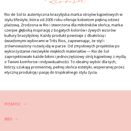
Rodzaj: Kobieta, Sukienki maxi
Opakowanie zawiera: 1 x Sukienki maxi (Pozostałe akcesoria
nie są częścią produktu)
Rio de Sol to autentyczna brazylijska marka strojów kąpielowych w
HS CODE (Kod celny): 611430
stylu lifestyle, która od 2005 roku oferuje kobietom piękną odzież
SKU: 1987002691
plażową. Zrodzona w Rio i stworzona dla miłośników słońca, marka
EAN: Rozmiar uniwersalny (7899810298898)
czerpie głęboką inspirację z bogatych kolorów i żywych wzorów
Waga: 600g / 1.32lb / 21.16oz
kultury brazylijskiej. Każdy produkt powstaje z dbałością i
Wzór może różnić się w zależności od cięcia materiału
świadomymi wyborami w Três Rios, zapewniając, że styl i
Zdjęcia retuszowane.
zrównoważony rozwój idą w parze. Od zmysłowych projektów po
Instrukcja prania
wykorzystanie niezwykle miękkich materiałów — Rio de Sol
zaprojektowało każde bikini i jednoczęściowy strój kąpielowy z myślą
Wskazówki jak dbać o: Rio de Sol Oasis Long Dress
o Twoim komforcie i indywidualności. To idealny wybór dla tych,
Jak dbać o odzież plażową?
którzy szukają promiennej, pełnej słońca estetyki, wspieranej przez
etyczną produkcję i pasję do tropikalnego stylu życia.
Udając na plażę zwykle nie zakładasz tylko bikini lub kostiumu ale
też sukienkę, spódnicę, tunikę, szorty itp. Jako dpowiednio dbać o
odzież plażową, aby na długo zachowała swój fason i piękne letnie
kolory?
1. Wychodząc z plaży zawsze wytrzep z ubrań piasek. Wytrzep go
POMOC
jak najwięcej się da na plaży, w domu możesz dodatkowo udkurzyć
ubranie i włożyć je do miednicy z ciepłą wodą. Włókna tkaniny
BBS
rozluźnią się a uwięziony w nich piasek powinien znaleźć się na dni
miednicy.