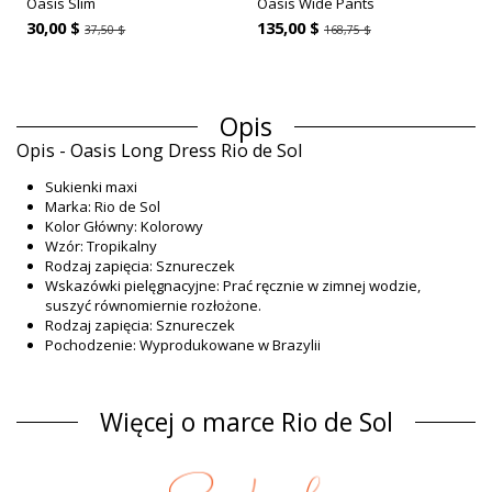
Oasis Slim
Oasis Wide Pants
30,00 $
135,00 $
37,50 $
168,75 $
Opis
Opis - Oasis Long Dress Rio de Sol
Sukienki maxi
Marka: Rio de Sol
Kolor Główny: Kolorowy
Wzór: Tropikalny
Rodzaj zapięcia: Sznureczek
Wskazówki pielęgnacyjne: Prać ręcznie w zimnej wodzie,
suszyć równomiernie rozłożone.
Rodzaj zapięcia: Sznureczek
Pochodzenie: Wyprodukowane w Brazylii
Sukienki maxi Kolorowy Rio de Sol
Materiał
Więcej o marce Rio de Sol
Materiał: 100% Nylon
Informacja o produkcie