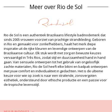
Meer over Rio de Sol
Materiaal buitenlaag: 84% Biodegradable Nylon (AMNI SOUL
ECO), 16% Spandex (LYCRA) - OEKO-TEX - Chlorine Resistant
Voering: 84% Biodegradable Nylon (AMNI SOUL ECO), 16%
Spandex (LYCRA) - OEKO-TEX - Chlorine Resistant
UV-bescherming: UPF 50+
Productgegevens
Rio de Sol is een authentiek Braziliaans lifestyle badmodemerk dat
Afdeling: Dames, Badpak
sinds 2005 vrouwen voorziet van prachtige strandkleding. Geboren
Verpakking omvat: 1 x Badpak (Andere accessoires niet
in Rio en gemaakt voor zonliefhebbers, haalt het merk diepe
inbegrepen)
inspiratie uit de rijke kleuren en levendige ontwerpen van de
HS CODE: 6112.41.0010
Braziliaanse cultuur. Elk stuk wordt met zorg en bewuste keuzes
SKU: 1981115829
vervaardigd in Três Rios, zodat stijl en duurzaamheid hand in hand
EAN: XS (7899810223463), S (7899810223470), M (7899810223487),
gaan. Van sensuele ontwerpen tot het gebruik van ongelooflijk
L (7899810223494), XL (7899810223500)
zachte materialen, Rio de Sol heeft elke bikini en badpak ontworpen
Gewicht: 115g / 0.25lb / 4.06oz
met jouw comfort en individualiteit in gedachten. Het is de ultieme
Geretoucheerde foto's
keuze voor wie op zoek is naar een stralende, zonovergoten
Was- en
esthetiek, ondersteund door ethische productie en een passie voor
de tropische levensstijl.
onderhoudsvoorschriften
Onderhoudsvoorschriften voor: Rio de Sol Rouge
Santorini
Wilt u lang plezier hebben van uw nieuwe bikini? Dit zijn onze tips.
Een stof van goede kwaliteit is het eerste waar u op moet letten als u
HULP NODIG?