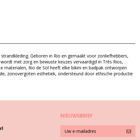
e strandkleding. Geboren in Rio en gemaakt voor zonliefhebbers,
tuk wordt met zorg en bewuste keuzes vervaardigd in Três Rios,
e materialen, Rio de Sol heeft elke bikini en badpak ontworpen
ende, zonovergoten esthetiek, ondersteund door ethische productie
NIEUWSBRIEF
rl
 u meer dan een zomer van uw bikini wilt genieten, maar hoe zorgt u