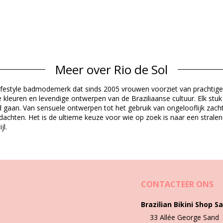
Materiaal buitenlaag
Meer over Rio de Sol
CO), 16% Spandex (LYCRA) - OEKO-TEX - Chlorine Resistant
ndex (LYCRA) - OEKO-TEX - Chlorine Resistant
s lifestyle badmodemerk dat sinds 2005 vrouwen voorziet van prachtig
ijke kleuren en levendige ontwerpen van de Braziliaanse cultuur. Elk s
Productgegevens
 gaan. Van sensuele ontwerpen tot het gebruik van ongelooflijk zacht
edachten. Het is de ultieme keuze voor wie op zoek is naar een stral
jl.
inbegrepen)
5825), L (7899810225832), XL (7899810225849)
CONTACTEER ONS
Was- en onderhoudsvoorschriften
Brazilian Bikini Shop Sa
ouge Essential-Comfy
33 Allée George Sand
. Een stof van goede kwaliteit is het eerste waar u op moet letten als