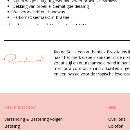
Stijl Broekje: Laag uitgesneden Zwembroekj - Seamless
Dekking van broekje: Gematigde dekking
Wasvoorschriften: Handwas
Herkomst: Gemaakt in Brazilië
Bikinibroekje Rood Rio de Sol ICONS
Materiaal buitenlaag: 84% Biodegradable Nylon (AMNI SOUL E
Voering: 84% Biodegradable Nylon (AMNI SOUL ECO), 16% Spa
Rio de Sol is een authentiek Braziliaan
UV-bescherming: UPF 50+
haalt het merk diepe inspiratie uit de r
zodat stijl en duurzaamheid hand in hand
met jouw comfort en individualiteit in g
Afdeling: Dames, Bikinibroekje
en een passie voor de tropische levenssti
Verpakking omvat: 1 x Bikinibroekje (Andere accessoires niet 
HS CODE: 6112.41.0010
SKU: 1981116997
EAN: XS (7899810225801), S (7899810225818), M (789981022
Gewicht: 45g / 0.1lb / 1.59oz
Geretoucheerde foto's
HULP NODIG?
BBS
Verzending & Bestelling Volgen
Over ons
Onderhoudsvoorschriften voor: Rio de Sol Bottom R
Betaling
Colofon
Wilt u lang plezier hebben van uw nieuwe bikini? Dit zijn onze tips