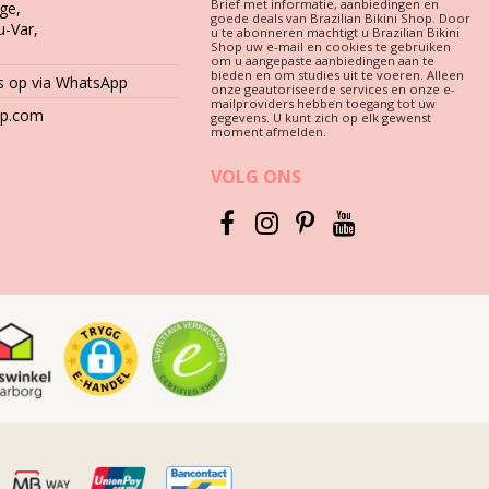
Brief met informatie, aanbiedingen en
ge,
goede deals van Brazilian Bikini Shop. Door
u-Var,
u te abonneren machtigt u Brazilian Bikini
Shop uw e-mail en cookies te gebruiken
om u aangepaste aanbiedingen aan te
bieden en om studies uit te voeren. Alleen
ken zoals beton, stenen (bijv. zwembadranden) of hout (splinters!)
 op via WhatsApp
onze geautoriseerde services en onze e-
mailproviders hebben toegang tot uw
hop.com
gegevens. U kunt zich op elk gewenst
moment afmelden.
ruik nooit krachtige wasmiddelen zoals vlekkenverwijderaars.
ing.
VOLG ONS
arels of franjes, moet u niet wrijven, uitrekken of wringen tijdens
 verkleuring te voorkomen. Laat de vlek bij de stomerij verwijderen.
uw badkleding plat op een handdoek in de schaduw drogen. Directe