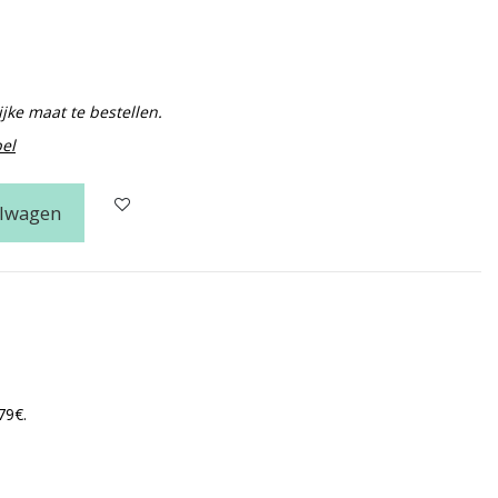
jke maat te bestellen.
bel
elwagen
79€.