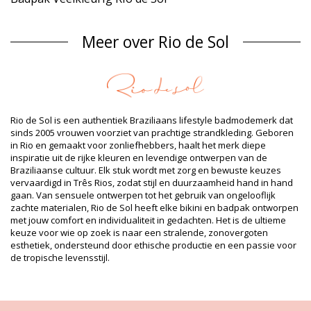
Materiaal buitenlaag
Meer over Rio de Sol
Materiaal buitenlaag: 86% Polyamide, 14% Elastane (LYCRA
XTRA LIFE) Oeko-Tex Standard
Voering: 86% Polyamide, 14% Elastane (LYCRA XTRA LIFE) Oeko-
Tex Standard
UV-bescherming: UPF 50+
Productgegevens
Rio de Sol is een authentiek Braziliaans lifestyle badmodemerk dat
Afdeling: Dames, Badpak
sinds 2005 vrouwen voorziet van prachtige strandkleding. Geboren
Verpakking omvat: 1 x Badpak (Andere accessoires niet
in Rio en gemaakt voor zonliefhebbers, haalt het merk diepe
inbegrepen)
inspiratie uit de rijke kleuren en levendige ontwerpen van de
HS CODE: 6112.41.0010
Braziliaanse cultuur. Elk stuk wordt met zorg en bewuste keuzes
SKU: 1981121559
vervaardigd in Três Rios, zodat stijl en duurzaamheid hand in hand
EAN: XS (7899810312648), S (7899810312655), M (7899810312662),
gaan. Van sensuele ontwerpen tot het gebruik van ongelooflijk
L (7899810312679), XL (7899810312686)
zachte materialen, Rio de Sol heeft elke bikini en badpak ontworpen
Gewicht: 115g / 0.25lb / 4.06oz
met jouw comfort en individualiteit in gedachten. Het is de ultieme
Print is niet exact en kan variëren afhankelijk van het model
keuze voor wie op zoek is naar een stralende, zonovergoten
Geretoucheerde foto's
esthetiek, ondersteund door ethische productie en een passie voor
Was- en
de tropische levensstijl.
onderhoudsvoorschriften
Onderhoudsvoorschriften voor: Rio de Sol Oasis New
Vegas