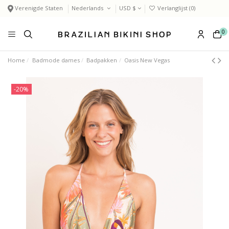
Verenigde Staten
Nederlands
USD $
Verlanglijst (
0
)
0
Home
Badmode dames
Badpakken
Oasis New Vegas
-20%