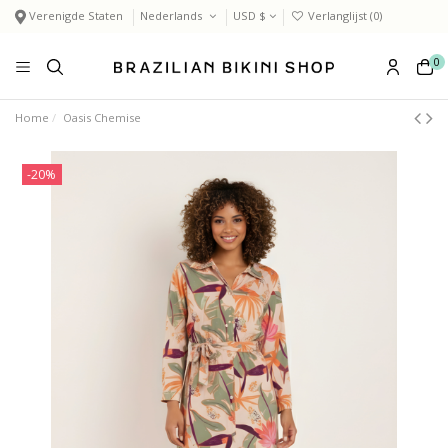
Verenigde Staten
Nederlands
USD $
Verlanglijst (
0
)
0
Home
Oasis Chemise
-20%