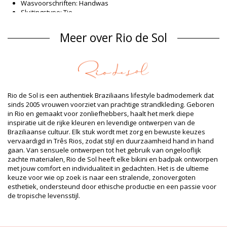
Wasvoorschriften: Handwas
Sluitingstype: Tie
Herkomst: Gemaakt in Brazilië
Bikinibroekje Bruin Rio de Sol SPRING
Meer over Rio de Sol
Materiaal buitenlaag
Materiaal buitenlaag: 84% Biodegradable Nylon (AMNI SOUL
ECO), 16% Spandex (LYCRA) - OEKO-TEX - Chlorine Resistant
Voering: 84% Biodegradable Nylon (AMNI SOUL ECO), 16%
Spandex (LYCRA) - OEKO-TEX - Chlorine Resistant
Rio de Sol is een authentiek Braziliaans lifestyle badmodemerk dat
UV-bescherming: UPF 50+
sinds 2005 vrouwen voorziet van prachtige strandkleding. Geboren
Productgegevens
in Rio en gemaakt voor zonliefhebbers, haalt het merk diepe
inspiratie uit de rijke kleuren en levendige ontwerpen van de
Afdeling: Dames, Bikinibroekje
Braziliaanse cultuur. Elk stuk wordt met zorg en bewuste keuzes
Verpakking omvat: 1 x Bikinibroekje (Andere accessoires niet
vervaardigd in Três Rios, zodat stijl en duurzaamheid hand in hand
inbegrepen)
gaan. Van sensuele ontwerpen tot het gebruik van ongelooflijk
HS CODE: 6112.41.0010
zachte materialen, Rio de Sol heeft elke bikini en badpak ontworpen
SKU: 1981127242
met jouw comfort en individualiteit in gedachten. Het is de ultieme
EAN: XS (7899810467201), S (7899810467218), M (7899810467225),
keuze voor wie op zoek is naar een stralende, zonovergoten
L (7899810467232), XL (7899810467249)
esthetiek, ondersteund door ethische productie en een passie voor
Gewicht: 45g / 0.1lb / 1.59oz
de tropische levensstijl.
Geretoucheerde foto's
Was- en