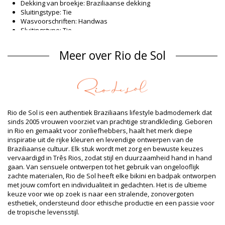
Dekking van broekje: Braziliaanse dekking
Sluitingstype: Tie
Wasvoorschriften: Handwas
Sluitingstype: Tie
Herkomst: Gemaakt in Brazilië
Bikinibroekje Bruin Rio de Sol SPRING
Meer over Rio de Sol
Materiaal buitenlaag
Materiaal buitenlaag: 84% Nylon, 16% Spandex (LYCRA) - OEKO-
TEX - Chlorine Resistant
Voering: 84% Polyamide, 16% Elastane - Oeko-Tex
UV-bescherming: UPF 50+
Rio de Sol is een authentiek Braziliaans lifestyle badmodemerk dat
Productgegevens
sinds 2005 vrouwen voorziet van prachtige strandkleding. Geboren
in Rio en gemaakt voor zonliefhebbers, haalt het merk diepe
Afdeling: Dames, Bikinibroekje
inspiratie uit de rijke kleuren en levendige ontwerpen van de
Verpakking omvat: 1 x Bikinibroekje (Andere accessoires niet
Braziliaanse cultuur. Elk stuk wordt met zorg en bewuste keuzes
inbegrepen)
vervaardigd in Três Rios, zodat stijl en duurzaamheid hand in hand
HS CODE: 6112.41.0010
gaan. Van sensuele ontwerpen tot het gebruik van ongelooflijk
SKU: 1981127096
zachte materialen, Rio de Sol heeft elke bikini en badpak ontworpen
EAN: XS (7899810457929), S (7899810457936), M (7899810457943),
met jouw comfort en individualiteit in gedachten. Het is de ultieme
L (7899810457950), XL (7899810457967)
keuze voor wie op zoek is naar een stralende, zonovergoten
Gewicht: 45g / 0.1lb / 1.59oz
esthetiek, ondersteund door ethische productie en een passie voor
Print is niet exact en kan variëren afhankelijk van het model
de tropische levensstijl.
Geretoucheerde foto's