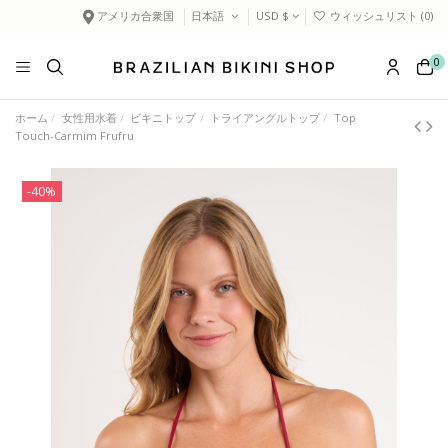
アメリカ合衆国
日本語
USD $
ウィッシュリスト (
0
)
0
ホーム
女性用水着
ビキニトップ
トライアングルトップ
Top
Touch-Carmim Frufru
-40%