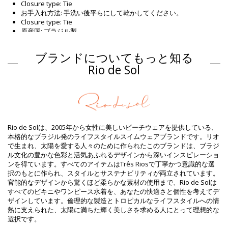
Closure type: Tie
お手入れ方法: 手洗い後平らにして乾かしてください。
Closure type: Tie
原産国: ブラジル製
ビキニトップ 赤 Rio de Sol
ブランドについてもっと知る
組成物
Rio de Sol
組成物: 84% Biodegradable Nylon (AMNI SOUL ECO), 16%
Spandex (LYCRA) - OEKO-TEX - Chlorine Resistant
裏地: 84% Biodegradable Nylon (AMNI SOUL ECO), 16% Spandex
(LYCRA) - OEKO-TEX - Chlorine Resistant
UV Protection: UPF 50+
商品情報
Rio de Solは、2005年から女性に美しいビーチウェアを提供している、
本格的なブラジル発のライフスタイルスイムウェアブランドです。リオ
部門: ウィメンズ, ビキニトップ
で生まれ、太陽を愛する人々のために作られたこのブランドは、ブラジ
パッケージを含む: 1 x ビキニトップ (他の装飾品は含まれていませ
ル文化の豊かな色彩と活気あふれるデザインから深いインスピレーショ
ん。 )
ンを得ています。すべてのアイテムはTrês Riosで丁寧かつ意識的な選
HS CODE: 6112.41.0010
択のもとに作られ、スタイルとサステナビリティが両立されています。
SKU: 1981124158
官能的なデザインから驚くほど柔らかな素材の使用まで、Rio de Solは
EAN: XS (7899810367075), S (7899810367082), M (7899810367099),
すべてのビキニやワンピース水着を、あなたの快適さと個性を考えてデ
L (7899810367105), XL (7899810367112)
ザインしています。倫理的な製造とトロピカルなライフスタイルへの情
重さ : 55g / 0.12lb / 1.94oz
熱に支えられた、太陽に満ちた輝く美しさを求める人にとって理想的な
補正された写真
選択です。
洗い方と手入れ方法