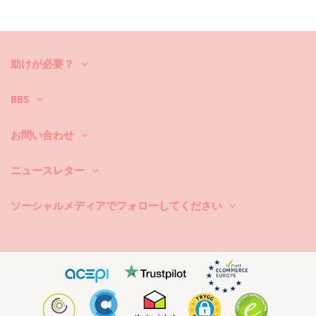
お手入れ方法: Rio de Sol Top Touch-Carmim Frufru
新しいビキニセットで数シーズン中楽しんでみたいですか？もしそうな
ら、それをケアする方法を知る必要があります。貴方がひと夏以上ビキ
ニセットを楽しみたいのでしたら、良質な生地を選ぶのはもちろん、そ
助けが必要？
れを何年か長持ちさせるにはどうしたら良いのでしょうか？
まず第一に：ザラザラした表面はお避け下さい。座ったり横になったり
BBS
する際は、必ずタオルをご使用下さい。コンクリートや石（プールの縁
など）、木（破片など）などの表面に直接触れると、水着の柔らかい布
を傷めることがあります。
お問い合わせ
洗濯するには？毎回のご使用後は、海水ではなくきれいな水でビキニを
ニュースレター
洗い流して下さい。常に手洗いでの洗濯をお勧めします。汚れ除去剤な
どの強力な洗剤は絶対に使用しないで下さい。繊細な布地製品用にシン
プルな石鹸のご使用をお勧めしますが、水着用の特別な洗剤製品が好ま
ソーシャルメディアでフォローしてください
しいです。
また、ビーチバッグやポーチから濡れた水着を取り出すのを忘れないで
下さい。長時間濡らしたままにして湿らせないで下さい。何故かと言い
ますと、柄や模様が変色したり、または、ビキニがストーンや真珠また
はフリルで装飾されている場合、洗っている最中に、擦れたりねじれた
り伸びたりすることを避けるためです。
水着に汚れがある場合は、まだ濡れている間に軽くたたくようにして下