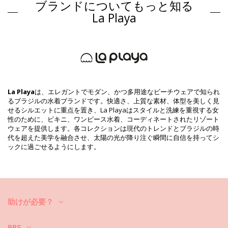
ブランドについてもっと知る
組成物
La Playa
組成物: 84% Polyester, 16% Elastane
裏地: 87% Polyamide, 13% Elastane
商品情報
部門: ウィメンズ, ビキニトップ
パッケージを含む: 1 x ビキニトップ (他の装飾品は含まれていませ
ん。 )
HS CODE: 6112.41.0010
La Playa
は、エレガントでモダン、かつ多用途なビーチウェアで知られ
SKU: 1981116558
るブラジルの水着ブランドです。快適さ、上質な素材、体型を美しく見
EAN: XS (7899918235009), S (7899670408109), M (7899670408116),
せるシルエットに重点を置き、La Playaはスタイルと洗練を重視する女
L (7899670408123), XL (7899670408130)
性のために、ビキニ、ワンピース水着、コーディネートされたリゾート
サプライヤー参照 : 1162130
ウェアを提供します。各コレクションは現代のトレンドとブラジルの時
重さ : 55g / 0.12lb / 1.94oz
代を超えた美学を融合させ、太陽の光が降り注ぐ瞬間に自信を持ってシ
カットにより柄が異なることがあります。
ックに過ごせるようにします。
補正された写真
洗い方と手入れ方法
お手入れ方法: La Playa Top Fina Solar
新しいビキニセットで数シーズン中楽しんでみたいですか？もしそうな
ら、それをケアする方法を知る必要があります。貴方がひと夏以上ビキ
助けが必要？
ニセットを楽しみたいのでしたら、良質な生地を選ぶのはもちろん、そ
れを何年か長持ちさせるにはどうしたら良いのでしょうか？
BBS