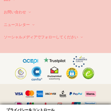
まず第一に：ザラザラした表面はお避け下さい。座ったり横になったり
する際は、必ずタオルをご使用下さい。コンクリートや石（プールの縁
お問い合わせ
など）、木（破片など）などの表面に直接触れると、水着の柔らかい布
を傷めることがあります。
ニュースレター
洗濯するには？毎回のご使用後は、海水ではなくきれいな水でビキニを
洗い流して下さい。常に手洗いでの洗濯をお勧めします。汚れ除去剤な
どの強力な洗剤は絶対に使用しないで下さい。繊細な布地製品用にシン
ソーシャルメディアでフォローしてください
プルな石鹸のご使用をお勧めしますが、水着用の特別な洗剤製品が好ま
しいです。
また、ビーチバッグやポーチから濡れた水着を取り出すのを忘れないで
下さい。長時間濡らしたままにして湿らせないで下さい。何故かと言い
ますと、柄や模様が変色したり、または、ビキニがストーンや真珠また
はフリルで装飾されている場合、洗っている最中に、擦れたりねじれた
り伸びたりすることを避けるためです。
水着に汚れがある場合は、まだ濡れている間に軽くたたくようにして下
さい。汚れが乾いたら、擦ったりなどして傷を付けないで下さい。染料
を破壊する恐れがあります。その場合、地元のドライクリーニング店に
依頼することをお勧めします。
乾燥方法は？直射日光はお避け下さい。ビキニか水着をタオルの上に置
き、余計な水分を取り除くのにに優しく包んで下さい。タオルの上で平
プライバシーをコントロール
らに置きにし、日陰干しで乾燥させて下さい。直射日光に当てますと、