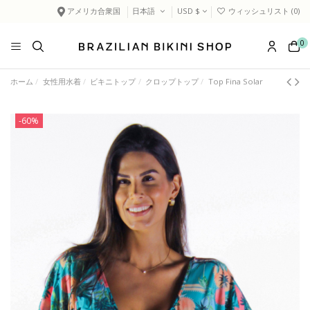
アメリカ合衆国
日本語
USD $
ウィッシュリスト (
0
)
0
ホーム
女性用水着
ビキニトップ
クロップトップ
Top Fina Solar
-60%