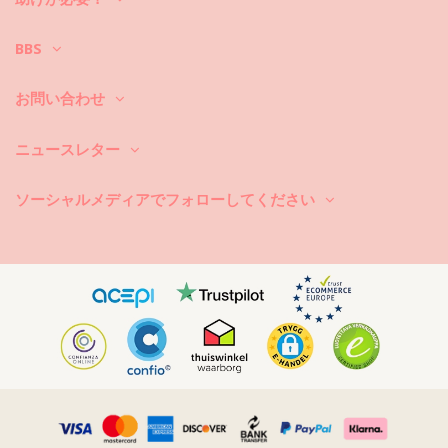
新しいビキニセットで数シーズン中楽しんでみたいですか？もしそうな
ら、それをケアする方法を知る必要があります。貴方がひと夏以上ビキ
BBS
ニセットを楽しみたいのでしたら、良質な生地を選ぶのはもちろん、そ
れを何年か長持ちさせるにはどうしたら良いのでしょうか？
お問い合わせ
まず第一に：ザラザラした表面はお避け下さい。座ったり横になったり
する際は、必ずタオルをご使用下さい。コンクリートや石（プールの縁
など）、木（破片など）などの表面に直接触れると、水着の柔らかい布
ニュースレター
を傷めることがあります。
洗濯するには？毎回のご使用後は、海水ではなくきれいな水でビキニを
ソーシャルメディアでフォローしてください
洗い流して下さい。常に手洗いでの洗濯をお勧めします。汚れ除去剤な
どの強力な洗剤は絶対に使用しないで下さい。繊細な布地製品用にシン
プルな石鹸のご使用をお勧めしますが、水着用の特別な洗剤製品が好ま
しいです。
また、ビーチバッグやポーチから濡れた水着を取り出すのを忘れないで
下さい。長時間濡らしたままにして湿らせないで下さい。何故かと言い
ますと、柄や模様が変色したり、または、ビキニがストーンや真珠また
はフリルで装飾されている場合、洗っている最中に、擦れたりねじれた
り伸びたりすることを避けるためです。
水着に汚れがある場合は、まだ濡れている間に軽くたたくようにして下
さい。汚れが乾いたら、擦ったりなどして傷を付けないで下さい。染料
を破壊する恐れがあります。その場合、地元のドライクリーニング店に