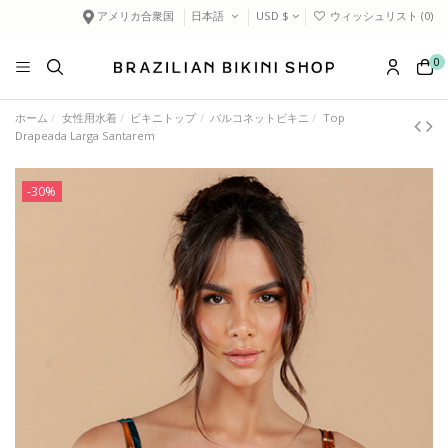
アメリカ合衆国
日本語
USD $
ウィッシュリスト (
0
)
0
ホーム
女性用水着
ビキニトップ
バルコネットビキニ
Top
Drapeada Larga Santarem
-30%