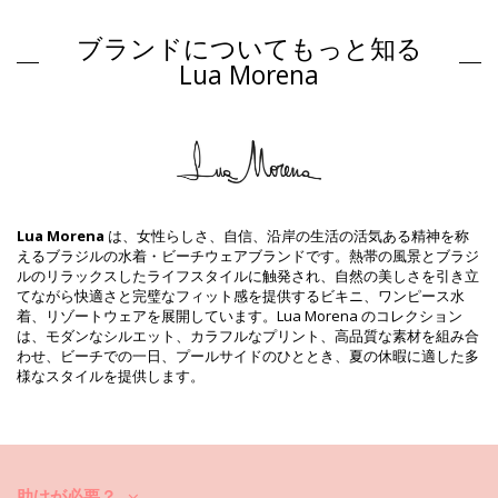
Closure type: Clips
原産国: ブラジル製
ブランドについてもっと知る
ビキニトップ マルチカラー Lua Morena
Lua Morena
組成物
組成物: 83% Polyamide, 17% Elastane
裏地: 88% Polyamide, 12% Elastane
商品情報
部門: ウィメンズ, ビキニトップ
パッケージを含む: 1 x ビキニトップ (他の装飾品は含まれていませ
Lua Morena
は、女性らしさ、自信、沿岸の生活の活気ある精神を称
ん。 )
えるブラジルの水着・ビーチウェアブランドです。熱帯の風景とブラジ
HS CODE: 6112.41.0010
ルのリラックスしたライフスタイルに触発され、自然の美しさを引き立
SKU: 1981123107
てながら快適さと完璧なフィット感を提供するビキニ、ワンピース水
EAN: XS (7899818613310), S (7899818613327), M (7899670727187),
着、リゾートウェアを展開しています。Lua Morena のコレクション
L (7899670727255), XL (7899670727323), XXL (7899670727392)
は、モダンなシルエット、カラフルなプリント、高品質な素材を組み合
サプライヤー参照 : 10851035
わせ、ビーチでの一日、プールサイドのひととき、夏の休暇に適した多
重さ : 55g / 0.12lb / 1.94oz
様なスタイルを提供します。
カットにより柄が異なることがあります。
補正された写真
洗い方と手入れ方法
お手入れ方法: Lua Morena Top Drapeada Larga
Santarem
助けが必要？