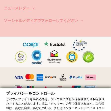
洗濯するには？毎回のご使用後は、海水ではなくきれいな水でビキニを
ニュースレター
洗い流して下さい。常に手洗いでの洗濯をお勧めします。汚れ除去剤な
どの強力な洗剤は絶対に使用しないで下さい。繊細な布地製品用にシン
プルな石鹸のご使用をお勧めしますが、水着用の特別な洗剤製品が好ま
ソーシャルメディアでフォローしてください
しいです。
また、ビーチバッグやポーチから濡れた水着を取り出すのを忘れないで
下さい。長時間濡らしたままにして湿らせないで下さい。何故かと言い
ますと、柄や模様が変色したり、または、ビキニがストーンや真珠また
はフリルで装飾されている場合、洗っている最中に、擦れたりねじれた
り伸びたりすることを避けるためです。
水着に汚れがある場合は、まだ濡れている間に軽くたたくようにして下
さい。汚れが乾いたら、擦ったりなどして傷を付けないで下さい。染料
を破壊する恐れがあります。その場合、地元のドライクリーニング店に
依頼することをお勧めします。
乾燥方法は？直射日光はお避け下さい。ビキニか水着をタオルの上に置
き、余計な水分を取り除くのにに優しく包んで下さい。タオルの上で平
らに置きにし、日陰干しで乾燥させて下さい。直射日光に当てますと、
プライバシーをコントロール
色落ちすることがあります。ドライヤーは絶対に使わないで下さい。
どのウェブサイトを訪れる際も、ブラウザに情報が保存されたり取得され
布地に入り込んだ小さな砂粒子を取り除く方法は？ドライヤーの冷風な
たりすることがあります。主に「クッキー」の形で保存されます。この情
すべての価格には付加価値税が含まれています · 付加価値税番号
どで砂を吹き飛ばして見て下さい。
報は、あなた自身、あなたの好み、またはインターネットデバイス（コン
FR36509778270 · 無断転載を禁じます ©️2023 ブラジリアン ビキニ ショ