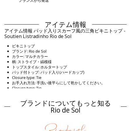
フランスから発送
アイテム情報
アイテム情報 パッド入りスカーフ風の三角ビキニトップ -
Soutien Listradinho Rio de Sol
ビキニトップ
ブランド: Rio de Sol
カラー: マルチカラー
柄: ストライプ・縞模様
トップスタイル: ホルタートップ
パッド付トップ: パッド入り(ハードカップ)
Closure type: Tie
お手入れ方法: 手洗い後平らにして乾かしてください。
Closure type: Tie
原産国: ブラジル製
ビキニトップ マルチカラー Rio de Sol
ブランドについてもっと知る
組成物
Rio de Sol
組成物: 85% Polyamide, 15% Elastane
裏地: 100% Polyamide