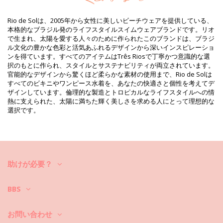
商品情報
部門: ウィメンズ, ビキニトップ
Rio de Solは、2005年から女性に美しいビーチウェアを提供している、
パッケージを含む: 1 x ビキニトップ (他の装飾品は含まれていませ
本格的なブラジル発のライフスタイルスイムウェアブランドです。リオ
ん。 )
で生まれ、太陽を愛する人々のために作られたこのブランドは、ブラジ
HS CODE: 6112.41.0010
ル文化の豊かな色彩と活気あふれるデザインから深いインスピレーショ
SKU: 1981096628
ンを得ています。すべてのアイテムはTrês Riosで丁寧かつ意識的な選
EAN: XS (7899810059024), S (7899810059031), M (7899810059048),
択のもとに作られ、スタイルとサステナビリティが両立されています。
L (7899810059055), XL (7899810059062)
官能的なデザインから驚くほど柔らかな素材の使用まで、Rio de Solは
柄の参照 : RDS 2013 LISTRADINHO
すべてのビキニやワンピース水着を、あなたの快適さと個性を考えてデ
重さ : 55g / 0.12lb / 1.94oz
ザインしています。倫理的な製造とトロピカルなライフスタイルへの情
カットにより柄が異なることがあります。
熱に支えられた、太陽に満ちた輝く美しさを求める人にとって理想的な
補正された写真
選択です。
洗い方と手入れ方法
お手入れ方法: Rio de Sol Soutien Listradinho
新しいビキニセットで数シーズン中楽しんでみたいですか？もしそうな
ら、それをケアする方法を知る必要があります。貴方がひと夏以上ビキ
ニセットを楽しみたいのでしたら、良質な生地を選ぶのはもちろん、そ
助けが必要？
れを何年か長持ちさせるにはどうしたら良いのでしょうか？
まず第一に：ザラザラした表面はお避け下さい。座ったり横になったり
BBS
する際は、必ずタオルをご使用下さい。コンクリートや石（プールの縁
など）、木（破片など）などの表面に直接触れると、水着の柔らかい布
お問い合わせ
を傷めることがあります。