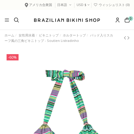
アメリカ合衆国
日本語
USD $
ウィッシュリスト (
0
)
0
ホーム
女性用水着
ビキニトップ
ホルタートップ
パッド入りスカ
ーフ風の三角ビキニトップ - Soutien Listradinho
-60%