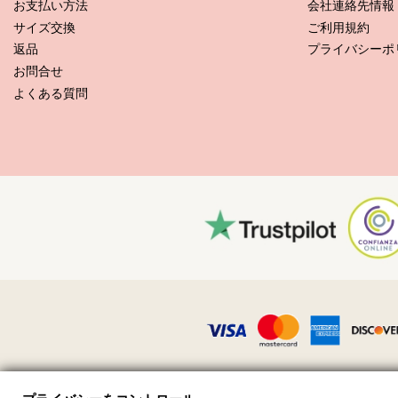
お手入れ方法: UV Line Shirt Vitoria Coqueiros Upf50
お支払い方法
会社連絡先情報
サイズ交換
ご利用規約
返品
プライバシーポ
お問合せ
よくある質問