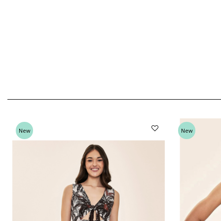
New
New