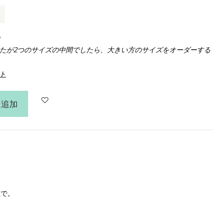
。
たが2つのサイズの中間でしたら、大きい方のサイズをオーダーする
ート
に追加
上で。