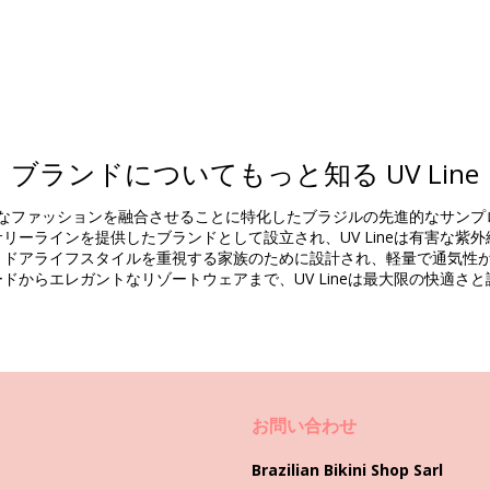
組成物
ブランドについてもっと知る UV Line
現代的なファッションを融合させることに特化したブラジルの先進的なサ
商品情報
セサリーラインを提供したブランドとして設立され、UV Lineは有害な
トドアライフスタイルを重視する家族のために設計され、軽量で通気性
ドからエレガントなリゾートウェアまで、UV Lineは最大限の快適
いません。 )
9854), L (7899918619861), XL (7899918619878), XXL (789991861988
お問い合わせ
洗い方と手入れ方法
Brazilian Bikini Shop Sarl