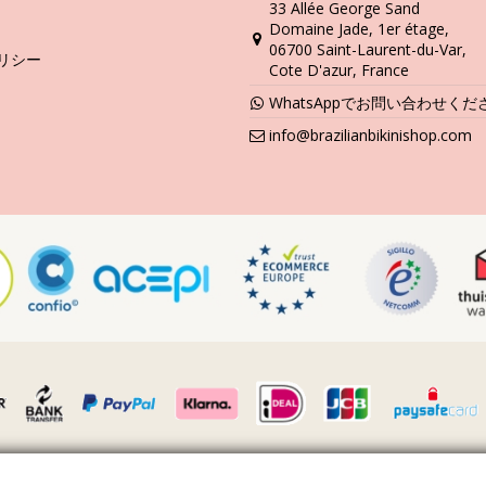
+
33 Allée George Sand
Domaine Jade, 1er étage,
06700 Saint-Laurent-du-Var,
リシー
Cote D'azur, France
WhatsAppでお問い合わせくだ
info@brazilianbikinishop.com