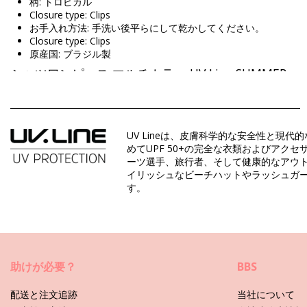
柄: トロピカル
Closure type: Clips
お手入れ方法: 手洗い後平らにして乾かしてください。
Closure type: Clips
原産国: ブラジル製
シャツワンピース マルチカラー UV Line SUMMER
組成物: 100% Polyamide - UPF50+
UV Protection: UPF 50+
UV Lineは、皮膚科学的な安全性と
めてUPF 50+の完全な衣類およびアク
ーツ選手、旅行者、そして健康的なアウ
部門: ウィメンズ, シャツワンピース
イリッシュなビーチハットやラッシュガー
パッケージを含む: 1 x シャツワンピース (他の装飾品は含まれて
す。
HS CODE: 611430
SKU: 2300000859
EAN: XS (7899918619830), S (7899918619847), M (789991861
サプライヤー参照 : 135900080094
重さ : 600g / 1.32lb / 21.16oz
カットにより柄が異なることがあります。
助けが必要？
BBS
補正された写真
配送と注文追跡
当社について