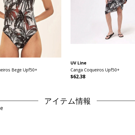
UV Line
eiros Bege Upf50+
Canga Coqueiros Upf50+
$62.38
アイテム情報
ne