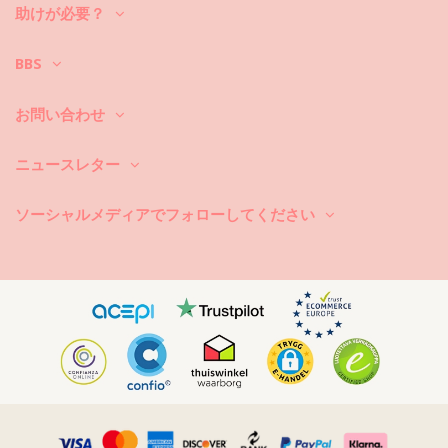
助けが必要？
まず第一に：ザラザラした表面はお避け下さい。座ったり横になったり
する際は、必ずタオルをご使用下さい。コンクリートや石（プールの縁
など）、木（破片など）などの表面に直接触れると、水着の柔らかい布
BBS
を傷めることがあります。
洗濯するには？毎回のご使用後は、海水ではなくきれいな水でビキニを
お問い合わせ
洗い流して下さい。常に手洗いでの洗濯をお勧めします。汚れ除去剤な
どの強力な洗剤は絶対に使用しないで下さい。繊細な布地製品用にシン
ニュースレター
プルな石鹸のご使用をお勧めしますが、水着用の特別な洗剤製品が好ま
しいです。
ソーシャルメディアでフォローしてください
また、ビーチバッグやポーチから濡れた水着を取り出すのを忘れないで
下さい。長時間濡らしたままにして湿らせないで下さい。何故かと言い
ますと、柄や模様が変色したり、または、ビキニがストーンや真珠また
はフリルで装飾されている場合、洗っている最中に、擦れたりねじれた
り伸びたりすることを避けるためです。
水着に汚れがある場合は、まだ濡れている間に軽くたたくようにして下
さい。汚れが乾いたら、擦ったりなどして傷を付けないで下さい。染料
を破壊する恐れがあります。その場合、地元のドライクリーニング店に
依頼することをお勧めします。
乾燥方法は？直射日光はお避け下さい。ビキニか水着をタオルの上に置
き、余計な水分を取り除くのにに優しく包んで下さい。タオルの上で平