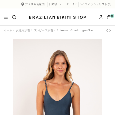
アメリカ合衆国
日本語
USD $
ウィッシュリスト (
0
)
0
ホーム
女性用水着
ワンピース水着
Shimmer-Shark Hype-Noa