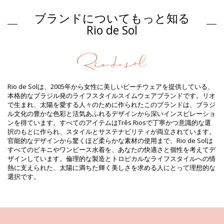
組成物
ブランドについてもっと知る
組成物: 84% Biodegradable Nylon (AMNI SOUL ECO), 16%
Spandex (LYCRA) - OEKO-TEX - Chlorine Resistant
Rio de Sol
裏地: 84% Biodegradable Nylon (AMNI SOUL ECO), 16% Spandex
(LYCRA) - OEKO-TEX - Chlorine Resistant
UVカット: UPF 50+
商品情報
部門: ウィメンズ, ワンピース水着
Rio de Solは、2005年から女性に美しいビーチウェアを提供している、
パッケージを含む: 1 x ワンピース水着 (他の装飾品は含まれていま
本格的なブラジル発のライフスタイルスイムウェアブランドです。リオ
せん。 )
で生まれ、太陽を愛する人々のために作られたこのブランドは、ブラジ
HS CODE: 6112.41.0010
ル文化の豊かな色彩と活気あふれるデザインから深いインスピレーショ
SKU: 1981127080
ンを得ています。すべてのアイテムはTrês Riosで丁寧かつ意識的な選
EAN: XS (7899810461827), S (7899810461834), M (7899810461841),
択のもとに作られ、スタイルとサステナビリティが両立されています。
L (7899810461858), XL (7899810461865)
官能的なデザインから驚くほど柔らかな素材の使用まで、Rio de Solは
重さ : 115g / 0.25lb / 4.06oz
すべてのビキニやワンピース水着を、あなたの快適さと個性を考えてデ
補正された写真
ザインしています。倫理的な製造とトロピカルなライフスタイルへの情
洗い方と手入れ方法
熱に支えられた、太陽に満ちた輝く美しさを求める人にとって理想的な
お手入れ方法: Rio de Sol Shimmer-Shark Hype-Noa
選択です。
新しいビキニセットで数シーズン中楽しんでみたいですか？もしそうな
ら、それをケアする方法を知る必要があります。貴方がひと夏以上ビキ
ニセットを楽しみたいのでしたら、良質な生地を選ぶのはもちろん、そ
れを何年か長持ちさせるにはどうしたら良いのでしょうか？