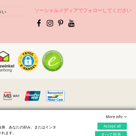
ソーシャルメディアでフォローしてください
には、金属や石の表面にマットフィルムを残すものがあります。
さい
取り除いて下さい。次の使用までそれを蓄積させてしまう可能性があ
して下さい。
す。
大切に扱って下さい。そうすればきっと、貴方のスタイルを照らす美
More info
プ
Accept all
自身、あなたの好み、またはインタ
プライバシーをコントロール
されます。
すべて拒否