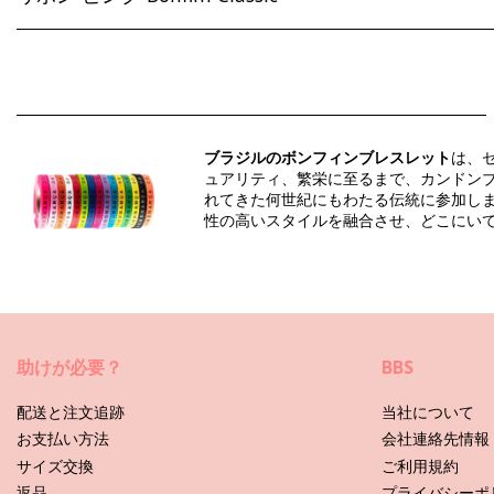
組成物: 100% Polyester
部門: Unisex, リボン
パッケージを含む: 1 x リボン (他の装飾品は含まれていません。 
ブラジルのボンフィンブレスレット
は、
HS CODE: 5806.32.1070
ュアリティ、繁栄に至るまで、カンドン
SKU: 19550000077
れてきた何世紀にもわたる伝統に参加し
EAN: ワンサイズ (7899818110369)
性の高いスタイルを融合させ、どこにい
サプライヤー参照 : ROLO-H15-PINK // J-ROSA-ESCURO
重さ : 200g / 0.44lb / 7.05oz
補正された写真
お手入れ方法: Bonfim Roller Bonfim - Rosa Choque
助けが必要？
BBS
夏シーズン中のアクセサリーお手入れ方法は？
宝石類は、一年中キチンとお手入れをした方が良いのですが、夏の
配送と注文追跡
当社について
も、当店のヒントやアドバイスに従って見て下さい！
お支払い方法
会社連絡先情報
サイズ交換
ご利用規約
1）ビーチで美しい夏ジュエリーを楽しんで下さい。但し、泳ぎに行
返品
プライバシーポ
けてしまうからです。また、細かいストーン仕上がりのものなども