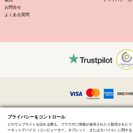
お問合せ
2）ローションや日焼け止め剤、ボディオイル、あるいはシャワージ
よくある質問
3）宝石類の着用後は、湿った清潔で柔らかい布でそれを拭きとって
るからです。宝石類は清潔で乾燥した場所に保管して下さい。
4）宝石を保管する方法は？もつれや引っかき傷を避けるためにも、
5）夏のシーズンの後にもできることは、その輝きと光沢を維持する
金メッキや銀、革、黄金の芝生（かピン·ジュラード）またはリボン
しい輝きとして応えてくれるでしょう！
ビデオを再生する リボン Roller Bonfim - Rosa Choque
プライバシーをコントロール
すべての価格には付加価値税が含まれています · 付加価値税番号 FR3650
どのウェブサイトを訪れる際も、ブラウザに情報が保存されたり取得されたり
Site 
ーネットデバイス（コンピューター、タブレット、またはモバイル）に関する