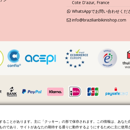
Cote D'azur, France
ェルで、ジュエリーが輝きを失う可能性もあります。これらの製品の中
WhatsAppでお問い合わせくだ
info@brazilianbikinishop.com
下さい。ビーチで使用したローションや他の製品のすべての塗り残しを
できれば別々にして布地が並べられる特別なケースにジュエリーを保管
ためにも、専門的に扱う宝石商にそれを持っていくことをおススメしま
？貴方のジュエリーがどんな材料で作られていようとも、それをいつも
ビデオ
 Bonfim
9778270 · 無断転載を禁じます ©️2023 ブラジリアン ビキニ ショッ
することがあります。主に「クッキー」の形で保存されます。この情報は、あなた
protected by reCAPTCHA.
Privacy
-
Terms
ものであり、サイトがあなたの期待する通りに動作するようにするために主に使用