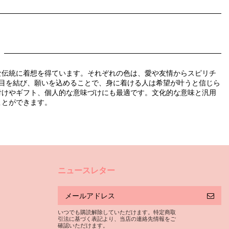
な伝統に着想を得ています。それぞれの色は、愛や友情からスピリチ
目を結び、願いを込めることで、身に着ける人は希望が叶うと信じら
付けやギフト、個人的な意味づけにも最適です。文化的な意味と汎用
ことができます。
ニュースレター
スとリングを最高の状態で、暑い夏の季節を確実に乗り越えるために
いつでも購読解除していただけます。特定商取
も塩素であったとしても水や海水が、貴金属を含む様々な金属を傷つ
引法に基づく表記より、当店の連絡先情報をご
確認いただけます。
して、水中で紛失する危険性もあります。