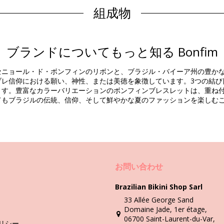
組成物
商品情報
ブランドについてもっと知る Bonfim
)
セニョール・ド・ボンフィンのリボンと、ブラジル・バイーア州の豊か
ブレ信仰における願い、神性、または美徳を象徴しています。3つの結び
ます。豊富なカラーバリエーションのボンフィンブレスレットは、重ね
てもブラジルの伝統、信仰、そして鮮やかな夏のファッションを楽しむ
洗い方と手入れ方法
お問い合わせ
間は少し難しいかもしれません。イヤリングやブレスレット、ネックレ
Brazilian Bikini Shop Sarl
33 Allée George Sand
Domaine Jade, 1er étage,
く前にそれを外して特別なケースに入れて下さい。たとえ水が塩辛くて
06700 Saint-Laurent-du-Var,
リシー
壊われてしまい、薄汚く見えるようになってしまうかも知れません。そ