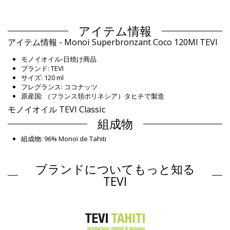
アイテム情報
アイテム情報 - Monoi Superbronzant Coco 120Ml TEVI
モノイオイル-日焼け商品
ブランド: TEVI
サイズ: 120 ml
フレグランス: ココナッツ
原産国: （フランス領ポリネシア）タヒチで製造
モノイオイル TEVI Classic
組成物
組成物: 96% Monoï de Tahiti
商品情報
ブランドについてもっと知る
部門: Unisex, モノイオイル
パッケージを含む: 1 x モノイオイル (他の装飾品は含まれていませ
TEVI
ん。 )
HS CODE: 330499
SKU: 3076003222777
EAN: ワンサイズ (3076003222777)
サプライヤー参照 : 101251515