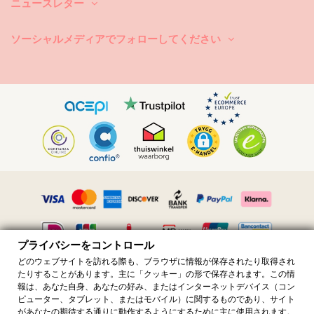
ニュースレター
ソーシャルメディアでフォローしてください
プライバシーをコントロール
どのウェブサイトを訪れる際も、ブラウザに情報が保存されたり取得され
たりすることがあります。主に「クッキー」の形で保存されます。この情
すべての価格には付加価値税が含まれています · 付加価値税番号
報は、あなた自身、あなたの好み、またはインターネットデバイス（コン
FR36509778270 · 無断転載を禁じます ©️2023 ブラジリアン ビキニ ショ
ピューター、タブレット、またはモバイル）に関するものであり、サイト
ップ
があなたの期待する通りに動作するようにするために主に使用されます。
Site protected by reCAPTCHA.
Privacy
-
Terms