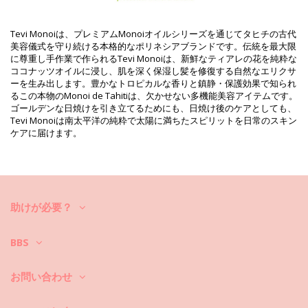
重さ : 130g / 0.29lb / 4.59oz
補正された写真
洗い方と手入れ方法
Tevi Monoiは、プレミアムMonoiオイルシリーズを通じてタヒチの古代
美容儀式を守り続ける本格的なポリネシアブランドです。伝統を最大限
お手入れ方法: TEVI Monoi Superbronzant Coco 120Ml
に尊重し手作業で作られるTevi Monoiは、新鮮なティアレの花を純粋な
ココナッツオイルに浸し、肌を深く保湿し髪を修復する自然なエリクサ
ーを生み出します。豊かなトロピカルな香りと鎮静・保護効果で知られ
るこの本物のMonoi de Tahitiは、欠かせない多機能美容アイテムです。
ゴールデンな日焼けを引き立てるためにも、日焼け後のケアとしても、
Tevi Monoiは南太平洋の純粋で太陽に満ちたスピリットを日常のスキン
ケアに届けます。
助けが必要？
BBS
お問い合わせ