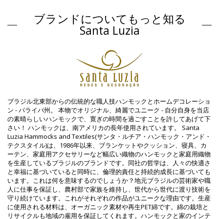
組成物: 80% Organic/Bio Cotton, 20% Polyester
ブランドについてもっと知る
商品情報
Santa Luzia
部門: Unisex, ホーム
パッケージを含む: 1 x ホーム (他の装飾品は含まれていません。 )
HS CODE: 56089000
SKU: 1981107162
EAN: ワンサイズ (7899818709273)
サプライヤー参照 : 62474
重さ : 50g / 0.11lb / 1.76oz
補正された写真
ブラジル北東部からの伝統的な職人技ハンモックとホームデコレーショ
洗い方と手入れ方法
ン - パライバ州。 本物でオリジナル、綺麗でユニーク - 自分自身を当店
の素晴らしいハンモックで、寛ぎの時間を過ごすことを許してあげて下
お手入れ方法: Santa Luzia Jogo Americano Brilha
さい！ ハンモックは、南アメリカの長年使用されています。 Santa
ビデオ
Luzia Hammocks and Textiles(サンタ・ルチア・ハンモック・アンド・
テクスタイル)は、1986年以来、ブランケットやクッション、寝具、カ
ビデオを再生する ホーム Jogo Americano Brilha Santa
ーテン、家庭用アクセサリーなど幅広い織物のハンモックと家庭用織物
Luzia
を生産しているブラジルのブランドです。同社の哲学は、人々の快適さ
と幸福に基づいていると同時に、倫理的責任と持続的成長に基づいても
います。これは何を意味するのでしょうか？地元ブラジルの芸術家や職
人に仕事を保証し、農村部で家族を維持し、世代から世代に渡り技術を
守り続けています。これがそれぞれの作品がユニークな理由です。生産
に使用される材料は、オーガニック素材や再生PET綿です。綿の栽培と
リサイクルも地域の雇用を保証してくれます。ハンモックと家のインテ