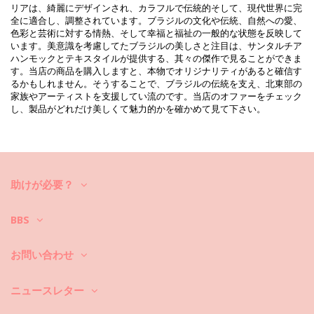
リアは、綺麗にデザインされ、カラフルで伝統的そして、現代世界に完
全に適合し、調整されています。ブラジルの文化や伝統、自然への愛、
色彩と芸術に対する情熱、そして幸福と福祉の一般的な状態を反映して
います。美意識を考慮してたブラジルの美しさと注目は、サンタルチア
ハンモックとテキスタイルが提供する、其々の傑作で見ることができま
す。当店の商品を購入しますと、本物でオリジナリティがあると確信す
るかもしれません。そうすることで、ブラジルの伝統を支え、北東部の
Vimeo ID: 315624090
家族やアーティストを支援してい流のです。当店のオファーをチェック
し、製品がどれだけ美しくて魅力的かを確かめて見て下さい。
助けが必要？
BBS
お問い合わせ
ニュースレター