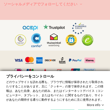
ソーシャルメディアでフォローしてください
プライバシーをコントロール
どのウェブサイトを訪れる際も、ブラウザに情報が保存されたり取得され
たりすることがあります。主に「クッキー」の形で保存されます。この情
すべての価格には付加価値税が含まれています · 付加価値税番号
報は、あなた自身、あなたの好み、またはインターネットデバイス（コン
FR36509778270 · 無断転載を禁じます ©️2023 ブラジリアン ビキニ ショ
ピューター、タブレット、またはモバイル）に関するものであり、サイト
ップ
があなたの期待する通りに動作するようにするために主に使用されます。
Site protected by reCAPTCHA.
Privacy
-
Terms
More info
カートに追加
プライバシーをコントロール