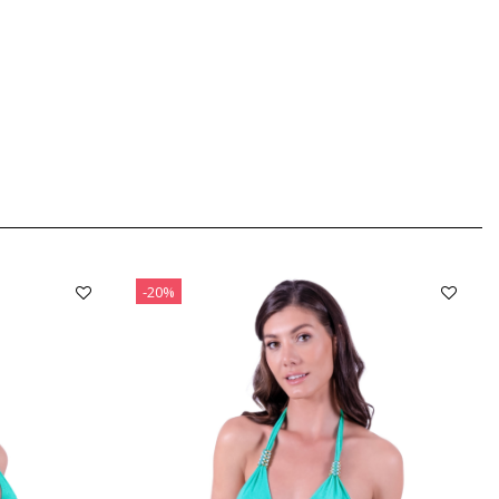
。
-20%