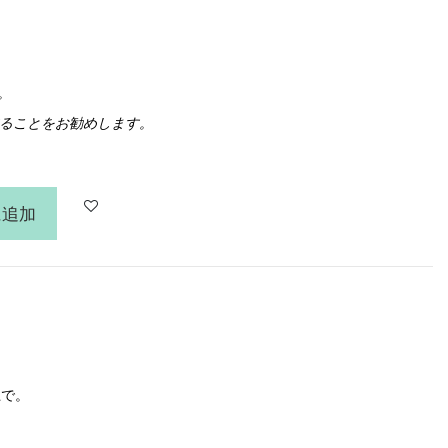
。
ることをお勧めします。
に追加
上で。