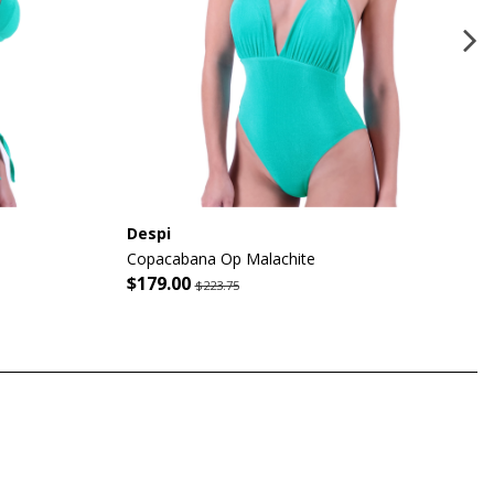
Despi
Copacabana Op Malachite
$179.00
$223.75