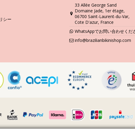
33 Allée George Sand
Domaine Jade, 1er étage,
06700 Saint-Laurent-du-Var,
リシー
Cote D'azur, France
WhatsAppでお問い合わせくだ
info@brazilianbikinishop.com