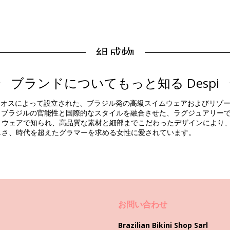
組成物
ブランドについてもっと知る Despi
商品情報
リオスによって設立された、ブラジル発の高級スイムウェアおよびリゾ
。 )
ン以来、ブラジルの官能性と国際的なスタイルを融合させた、ラグジュアリ
トウェアで知られ、高品質な素材と細部までこだわったデザインにより
しさ、時代を超えたグラマーを求める女性に愛されています。
084)
洗い方と手入れ方法
お問い合わせ
Brazilian Bikini Shop Sarl