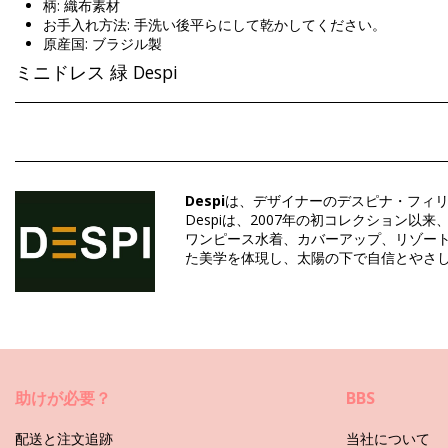
柄: 織布素材
お手入れ方法: 手洗い後平らにして乾かしてください。
原産国: ブラジル製
ミニドレス 緑 Despi
組成物: 85% Polyamide, 15% Elastane
部門: ウィメンズ, ミニドレス
Despi
は、デザイナーのデスピナ・フィ
パッケージを含む: 1 x ミニドレス (他の装飾品は含まれていません
Despiは、2007年の初コレクショ
HS CODE: 611430
ワンピース水着、カバーアップ、リゾー
SKU: 1987002792
た美学を体現し、太陽の下で自信とやさ
EAN: S (7899677883107), M (7899677883091), L (7899677883
サプライヤー参照 : 3439-34
重さ : 600g / 1.32lb / 21.16oz
カットにより柄が異なることがあります。
補正された写真
助けが必要？
BBS
お手入れ方法: Despi Fish Net Tunic Malachite
配送と注文追跡
当社について