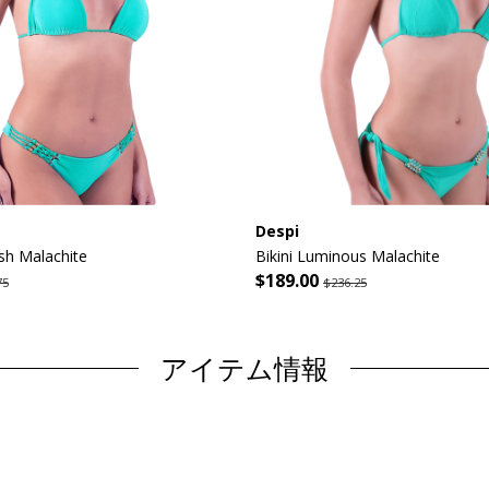
Despi
sh Malachite
Bikini Luminous Malachite
$189.00
75
$236.25
アイテム情報