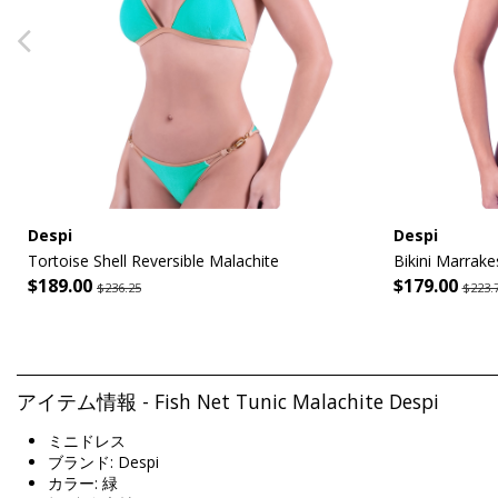
Despi
Despi
Tortoise Shell Reversible Malachite
Bikini Marrake
$189.00
$179.00
$236.25
$223.
アイテム情報 - Fish Net Tunic Malachite Despi
ミニドレス
ブランド: Despi
カラー: 緑