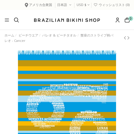
アメリカ合衆国
日本語
USD $
ウィッシュリスト (
0
)
0
ホーム
ビーチウエア
パレオ & ビーチタオル
蟹座のストライプ柄パ
レオ - Cancer