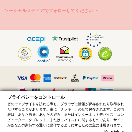
ミを落として下さい。ただし、強い洗剤や漂白剤などは使用しないで下
さい。
ソーシャルメディアでフォローしてください
4.生地に応じて、ケアタグに記載されている洗濯方法に従って下さい。
生地の種類によっては、手や洗濯機で洗濯する場合と同様、温度が異な
る場合もあります。
5.直射日光の下で絶対に乾かないで下さい。色落ちする恐れがありま
す。
6.ケアタグに記載されたアイロンがけ指示を確認して下さい。
ずっと夏の間中、素敵な夏服を楽しみたいのでしたら、それをキチンと
洗ってお手入れをして下さい！ケアタグもキチンと読んで下さい。それ
ぞれの服のケア方法は異なります！
プライバシーをコントロール
どのウェブサイトを訪れる際も、ブラウザに情報が保存されたり取得され
たりすることがあります。主に「クッキー」の形で保存されます。この情
すべての価格には付加価値税が含まれています · 付加価値税番号
報は、あなた自身、あなたの好み、またはインターネットデバイス（コン
FR36509778270 · 無断転載を禁じます ©️2023 ブラジリアン ビキニ ショ
ピューター、タブレット、またはモバイル）に関するものであり、サイト
ップ
があなたの期待する通りに動作するようにするために主に使用されます。
Site protected by reCAPTCHA.
Privacy
-
Terms
More info