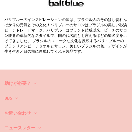
パッケージを含む: 1 x パレオ (他の装飾品は含まれていません。 )
HS CODE: 621430
SKU: 198300251
EAN: ワンサイズ (7899818639747)
バリブルーのインスピレーションの源は、ブラジル人のそのはち切れん
重さ : 220g / 0.48lb / 7.76oz
ばかりの元気とその文化！バリブルーのサロンはブラジルの美しい砂浜
カットにより柄が異なることがあります。
ビーチトレードマーク。バリブルーはブランド結成以来、ビーチのサロ
補正された写真
ン腰巻の革新的なスタイルで、国の代名詞とも言えるほどの知名度を上
げてきました。 ブラジルのユニークな文化を反映するバリ・ブルーの
洗い方と手入れ方法
ブラジリアンビーチタオルとサロン。美しいブラジルの色、デザインが
お手入れ方法: Bali Blue Cancer
生き生きと目の前に再現してくれる製品です。
ビーチウェアのお手入れ方法は？
ビーチに行く時は、ビキニや水着だけでなく、ドレスやスカート、チュ
ニック、ショートパンツなども着用しますよね。それをきれいな状態に
保つためにはどうしたら良いのでしょうか？
助けが必要？
1.砂を常に振り落として下さい。ビーチにいる時にできるだけそれを落
として下さい。もしくは、家で掃除機にかけるか、または、繊維が少し
BBS
緩んで洗面器に落ちるので、暖かい水に浸して見て下さい。
2.ビーチウェアを湿らせたまま放置したり、必要以上に長い間丸めて置
お問い合わせ
かないで下さい。何故かって？それはカラフルな柄や模様を台無しにな
るかも知れないからです。
ニュースレター
3.シミが付いた場合：汚れ具合に応じて一般的に知られている方法でシ