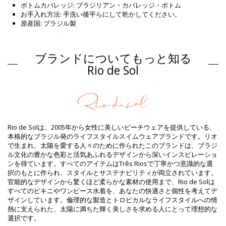
ボトムカバレッジ: ブラジリアン・カバレッジ・ボトム
お手入れ方法: 手洗い後平らにして乾かしてください。
原産国: ブラジル製
ビキニボトム 黄色 Rio de Sol
組成物
ブランドについてもっと知る
組成物: 86% Polyamide, 14% Elastane (LYCRA XTRA LIFE) Oeko-
Rio de Sol
Tex Standard
裏地: 86% Polyamide, 14% Elastane (LYCRA XTRA LIFE) Oeko
商品情報
部門: ウィメンズ, ビキニボトム
パッケージを含む: 1 x ビキニボトム (他の装飾品は含まれていませ
Rio de Solは、2005年から女性に美しいビーチウェアを提供している、
ん。 )
本格的なブラジル発のライフスタイルスイムウェアブランドです。リオ
HS CODE: 6112.41.0010
で生まれ、太陽を愛する人々のために作られたこのブランドは、ブラジ
SKU: 1981107796
ル文化の豊かな色彩と活気あふれるデザインから深いインスピレーショ
EAN: XS (7899810127457), S (7899810127464), M (7899810127471),
ンを得ています。すべてのアイテムはTrês Riosで丁寧かつ意識的な選
L (7899810127488), XL (7899810127495)
択のもとに作られ、スタイルとサステナビリティが両立されています。
重さ : 45g / 0.1lb / 1.59oz
官能的なデザインから驚くほど柔らかな素材の使用まで、Rio de Solは
カットにより柄が異なることがあります。
すべてのビキニやワンピース水着を、あなたの快適さと個性を考えてデ
補正された写真
ザインしています。倫理的な製造とトロピカルなライフスタイルへの情
洗い方と手入れ方法
熱に支えられた、太陽に満ちた輝く美しさを求める人にとって理想的な
選択です。
お手入れ方法: Rio de Sol Bottom Florescer Invisible