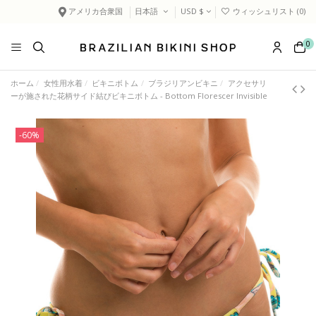
アメリカ合衆国
日本語
USD $
ウィッシュリスト (
0
)
0
ホーム
女性用水着
ビキニボトム
ブラジリアンビキニ
アクセサリ
ーが施された花柄サイド結びビキニボトム - Bottom Florescer Invisible
-60%