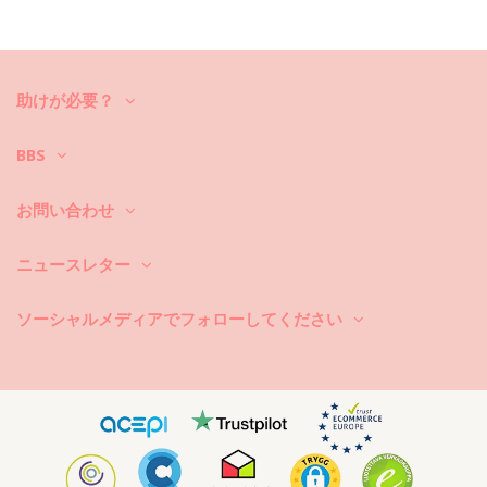
新しいビキニセットで数シーズン中楽しんでみたいですか？もしそうな
ら、それをケアする方法を知る必要があります。貴方がひと夏以上ビキ
ニセットを楽しみたいのでしたら、良質な生地を選ぶのはもちろん、そ
れを何年か長持ちさせるにはどうしたら良いのでしょうか？
助けが必要？
まず第一に：ザラザラした表面はお避け下さい。座ったり横になったり
する際は、必ずタオルをご使用下さい。コンクリートや石（プールの縁
など）、木（破片など）などの表面に直接触れると、水着の柔らかい布
BBS
を傷めることがあります。
お問い合わせ
洗濯するには？毎回のご使用後は、海水ではなくきれいな水でビキニを
洗い流して下さい。常に手洗いでの洗濯をお勧めします。汚れ除去剤な
どの強力な洗剤は絶対に使用しないで下さい。繊細な布地製品用にシン
ニュースレター
プルな石鹸のご使用をお勧めしますが、水着用の特別な洗剤製品が好ま
しいです。
ソーシャルメディアでフォローしてください
また、ビーチバッグやポーチから濡れた水着を取り出すのを忘れないで
下さい。長時間濡らしたままにして湿らせないで下さい。何故かと言い
ますと、柄や模様が変色したり、または、ビキニがストーンや真珠また
はフリルで装飾されている場合、洗っている最中に、擦れたりねじれた
り伸びたりすることを避けるためです。
水着に汚れがある場合は、まだ濡れている間に軽くたたくようにして下
さい。汚れが乾いたら、擦ったりなどして傷を付けないで下さい。染料
を破壊する恐れがあります。その場合、地元のドライクリーニング店に