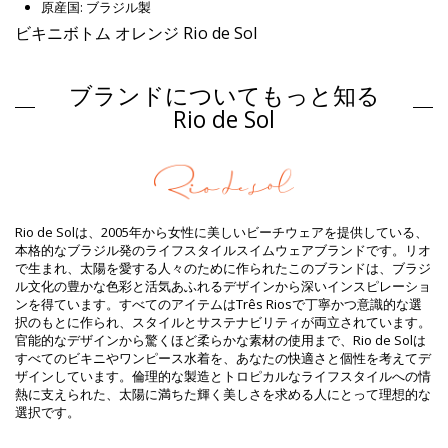
原産国: ブラジル製
ビキニボトム オレンジ Rio de Sol
組成物
ブランドについてもっと知る
組成物: 84% Polyamide, 16% Elastane - OEKO-TEX - Chlorine
Resistant
Rio de Sol
裏地: 84% Polyamide, 16% Elastane - Oeko-Tex
UVカット: UPF 50+
商品情報
部門: ウィメンズ, ビキニボトム
パッケージを含む: 1 x ビキニボトム (他の装飾品は含まれていませ
Rio de Solは、2005年から女性に美しいビーチウェアを提供している、
ん。 )
本格的なブラジル発のライフスタイルスイムウェアブランドです。リオ
HS CODE: 6112.41.0010
で生まれ、太陽を愛する人々のために作られたこのブランドは、ブラジ
SKU: 1981118628
ル文化の豊かな色彩と活気あふれるデザインから深いインスピレーショ
EAN: XS (7899810246318), S (7899810246325), M (7899810246332),
ンを得ています。すべてのアイテムはTrês Riosで丁寧かつ意識的な選
L (7899810246349), XL (7899810246356)
択のもとに作られ、スタイルとサステナビリティが両立されています。
重さ : 45g / 0.1lb / 1.59oz
官能的なデザインから驚くほど柔らかな素材の使用まで、Rio de Solは
カットにより柄が異なることがあります。
すべてのビキニやワンピース水着を、あなたの快適さと個性を考えてデ
補正された写真
ザインしています。倫理的な製造とトロピカルなライフスタイルへの情
洗い方と手入れ方法
熱に支えられた、太陽に満ちた輝く美しさを求める人にとって理想的な
お手入れ方法: Rio de Sol Bottom Dots-Orange Pipa
選択です。
新しいビキニセットで数シーズン中楽しんでみたいですか？もしそうな