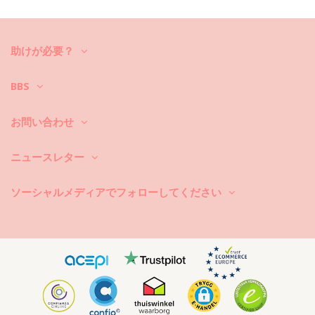
ら、それをケアする方法を知る必要があります。貴方がひと夏以上ビキ
ニセットを楽しみたいのでしたら、良質な生地を選ぶのはもちろん、そ
れを何年か長持ちさせるにはどうしたら良いのでしょうか？
助けが必要？
まず第一に：ザラザラした表面はお避け下さい。座ったり横になったり
する際は、必ずタオルをご使用下さい。コンクリートや石（プールの縁
など）、木（破片など）などの表面に直接触れると、水着の柔らかい布
BBS
を傷めることがあります。
洗濯するには？毎回のご使用後は、海水ではなくきれいな水でビキニを
お問い合わせ
洗い流して下さい。常に手洗いでの洗濯をお勧めします。汚れ除去剤な
どの強力な洗剤は絶対に使用しないで下さい。繊細な布地製品用にシン
ニュースレター
プルな石鹸のご使用をお勧めしますが、水着用の特別な洗剤製品が好ま
しいです。
ソーシャルメディアでフォローしてください
また、ビーチバッグやポーチから濡れた水着を取り出すのを忘れないで
下さい。長時間濡らしたままにして湿らせないで下さい。何故かと言い
ますと、柄や模様が変色したり、または、ビキニがストーンや真珠また
はフリルで装飾されている場合、洗っている最中に、擦れたりねじれた
り伸びたりすることを避けるためです。
水着に汚れがある場合は、まだ濡れている間に軽くたたくようにして下
さい。汚れが乾いたら、擦ったりなどして傷を付けないで下さい。染料
を破壊する恐れがあります。その場合、地元のドライクリーニング店に
依頼することをお勧めします。