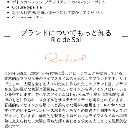
ボトムカバレッジ: ブラジリアン・カバレッジ・ボトム
Closure type: Tie
お手入れ方法: 手洗い後平らにして乾かしてください。
Closure type: Tie
原産国: ブラジル製
ビキニボトム 青 Rio de Sol SPRING
ブランドについてもっと知る
組成物
Rio de Sol
組成物: 84% Biodegradable Nylon (AMNI SOUL ECO), 16%
Spandex (LYCRA) - OEKO-TEX - Chlorine Resistant
裏地: 84% Biodegradable Nylon (AMNI SOUL ECO), 16% Spandex
(LYCRA) - OEKO-TEX - Chlorine Resistant
UV Protection: UPF 50+
Rio de Solは、2005年から女性に美しいビーチウェアを提供している、
商品情報
本格的なブラジル発のライフスタイルスイムウェアブランドです。リオ
で生まれ、太陽を愛する人々のために作られたこのブランドは、ブラジ
部門: ウィメンズ, ビキニボトム
ル文化の豊かな色彩と活気あふれるデザインから深いインスピレーショ
パッケージを含む: 1 x ビキニボトム (他の装飾品は含まれていませ
ンを得ています。すべてのアイテムはTrês Riosで丁寧かつ意識的な選
ん。 )
択のもとに作られ、スタイルとサステナビリティが両立されています。
HS CODE: 6112.41.0010
官能的なデザインから驚くほど柔らかな素材の使用まで、Rio de Solは
SKU: 1981126708
すべてのビキニやワンピース水着を、あなたの快適さと個性を考えてデ
EAN: XS (7899810437853), S (7899810437860), M (7899810437877),
ザインしています。倫理的な製造とトロピカルなライフスタイルへの情
L (7899810437884), XL (7899810437891)
熱に支えられた、太陽に満ちた輝く美しさを求める人にとって理想的な
重さ : 45g / 0.1lb / 1.59oz
選択です。
補正された写真