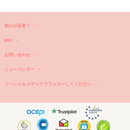
洗い方と手入れ方法
お手入れ方法: Rio de Sol Bottom Crespinho-Atlantico
Cheeky-Tie
新しいビキニセットで数シーズン中楽しんでみたいですか？もしそうな
助けが必要？
ら、それをケアする方法を知る必要があります。貴方がひと夏以上ビキ
ニセットを楽しみたいのでしたら、良質な生地を選ぶのはもちろん、そ
れを何年か長持ちさせるにはどうしたら良いのでしょうか？
BBS
まず第一に：ザラザラした表面はお避け下さい。座ったり横になったり
お問い合わせ
する際は、必ずタオルをご使用下さい。コンクリートや石（プールの縁
など）、木（破片など）などの表面に直接触れると、水着の柔らかい布
を傷めることがあります。
ニュースレター
洗濯するには？毎回のご使用後は、海水ではなくきれいな水でビキニを
洗い流して下さい。常に手洗いでの洗濯をお勧めします。汚れ除去剤な
ソーシャルメディアでフォローしてください
どの強力な洗剤は絶対に使用しないで下さい。繊細な布地製品用にシン
プルな石鹸のご使用をお勧めしますが、水着用の特別な洗剤製品が好ま
しいです。
また、ビーチバッグやポーチから濡れた水着を取り出すのを忘れないで
下さい。長時間濡らしたままにして湿らせないで下さい。何故かと言い
ますと、柄や模様が変色したり、または、ビキニがストーンや真珠また
はフリルで装飾されている場合、洗っている最中に、擦れたりねじれた
り伸びたりすることを避けるためです。