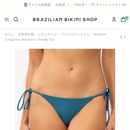
アメリカ合衆国
日本語
USD $
ウィッシュリスト (
0
)
0
ホーム
女性用水着
ビキニボトム
ブラジリアンビキニ
Bottom
Crespinho-Atlantico Cheeky-Tie