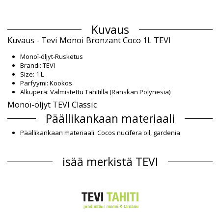
Kuvaus
Kuvaus - Tevi Monoi Bronzant Coco 1L TEVI
Monoï-öljyt-Rusketus
Brandi: TEVI
Size: 1 L
Parfyymi: Kookos
Alkuperä: Valmistettu Tahitilla (Ranskan Polynesia)
Monoï-öljyt TEVI Classic
Päällikankaan materiaali
Päällikankaan materiaali: Cocos nucifera oil, gardenia
tahitentis flower extract, tocopherol, parfum, benzyl
benzoate*, benzil salicytate*, coumarin*.
isää merkistä TEVI
Tuotetiedot
Osasto: Unisex, Monoï-öljyt
Paketti sisältää: 1 x Monoï-öljyt (Muut tarvikkeet eivät sisälly
toimitukseen)
HS CODE: 330499
SKU: 3076003300038