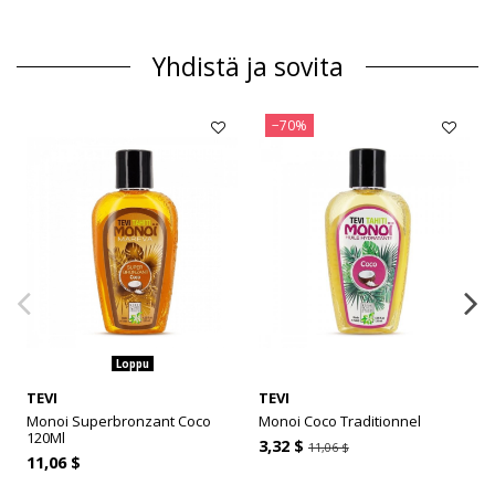
Yhdistä ja sovita
−70%
Loppu
TEVI
TEVI
Monoi Superbronzant Coco
Monoi Coco Traditionnel
120Ml
3,32 $
11,06 $
11,06 $