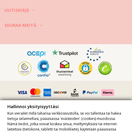
UUTISKIRJE
SEURAA MEITÄ
Hallinnoi yksityisyyttäsi
Kun vierailet millä tahansa verkkosivustolla, se voi tallentaa tai hakea
tietoja selaimeltasi, pääasiassa 'evästeiden' (cookies) muodossa.
Nämä tiedot, jotka voivat koskea sinua, mieltymyksiäsi tai internet-
Kaikki hinnat sisältävät alv:n · ALV-numero FR36509778270 · Kaikki
laitettasi (tietokone, tabletti tai mobiililaite), käytetään pääasiassa
oikeudet pidätetään ©2023 Brazilian Bikini Shop