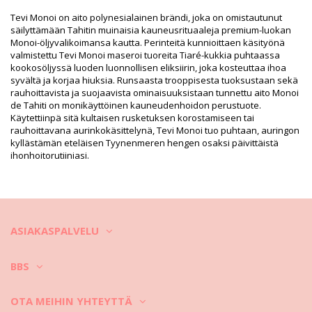
EAN: Koko uniikki (7899650002556)
Toimittajan viite: P01TVSBC
Tevi Monoi on aito polynesialainen brändi, joka on omistautunut
Paino: 1200g / 2.64lb / 42.33oz
säilyttämään Tahitin muinaisia kauneusrituaaleja premium-luokan
Retusoituja kuvia
Monoi-öljyvalikoimansa kautta. Perinteitä kunnioittaen käsityönä
valmistettu Tevi Monoi maseroi tuoreita Tiaré-kukkia puhtaassa
Pesu- ja hoito-ohjeet
kookosöljyssä luoden luonnollisen eliksiirin, joka kosteuttaa ihoa
Hoito-ohjeet: TEVI Tevi Monoi Bronzant Coco 1L
syvältä ja korjaa hiuksia. Runsaasta trooppisesta tuoksustaan sekä
rauhoittavista ja suojaavista ominaisuuksistaan tunnettu aito Monoi
de Tahiti on monikäyttöinen kauneudenhoidon perustuote.
Käytettiinpä sitä kultaisen rusketuksen korostamiseen tai
rauhoittavana aurinkokäsittelynä, Tevi Monoi tuo puhtaan, auringon
kyllästämän eteläisen Tyynenmeren hengen osaksi päivittäistä
ihonhoitorutiiniasi.
ASIAKASPALVELU
BBS
OTA MEIHIN YHTEYTTÄ