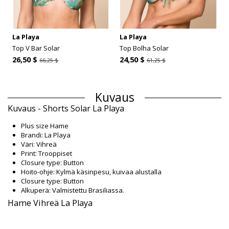
La Playa
La Playa
Top V Bar Solar
Top Bolha Solar
26,50 $
24,50 $
66,25 $
61,25 $
Kuvaus
Kuvaus - Shorts Solar La Playa
Plus size Hame
Brandi: La Playa
Väri: Vihreä
Print: Trooppiset
Closure type: Button
Hoito-ohje: Kylmä käsinpesu, kuivaa alustalla
Closure type: Button
Alkuperä: Valmistettu Brasiliassa.
Hame Vihreä La Playa
Päällikankaan materiaali