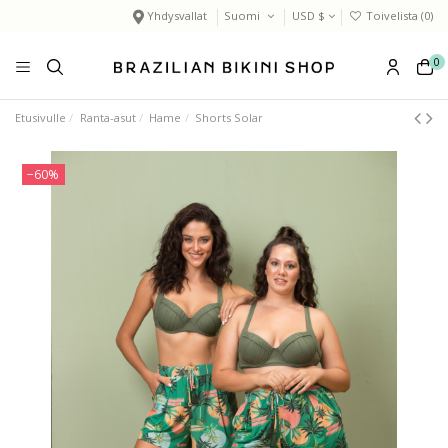
Yhdysvallat
Suomi
USD $
Toivelista (
0
)
0
Etusivulle
Ranta-asut
Hame
Shorts Solar
−60%