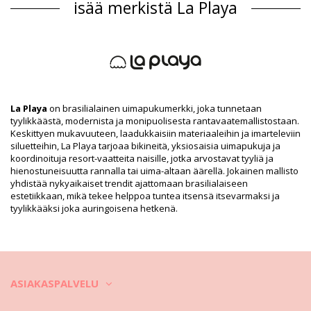
isää merkistä La Playa
Päällikankaan materiaali: 84% Polyester, 16% Elastane
Tuotetiedot
Osasto: Naiset, Hame
Paketti sisältää: 1 x Hame (Muut tarvikkeet eivät sisälly
toimitukseen)
HS CODE: 611430
SKU: 1981116624
EAN: XS (7899918239571), S (7899670448815), M (7899670448822),
La Playa
on brasilialainen uimapukumerkki, joka tunnetaan
L (7899670448839), XL (7899670448846), XXL (7899670448853),
tyylikkäästä, modernista ja monipuolisesta rantavaatemallistostaan.
XXXL (7899670448860)
Keskittyen mukavuuteen, laadukkaisiin materiaaleihin ja imarteleviin
Toimittajan viite: 3402130
siluetteihin, La Playa tarjoaa bikineitä, yksiosaisia uimapukuja ja
Paino: 95g / 0.21lb / 3.35oz
koordinoituja resort-vaatteita naisille, jotka arvostavat tyyliä ja
Kuviointi ei ole tarkka ja voi vaihdella muotoilun mukaan
hienostuneisuutta rannalla tai uima-altaan äärellä. Jokainen mallisto
Retusoituja kuvia
yhdistää nykyaikaiset trendit ajattomaan brasilialaiseen
estetiikkaan, mikä tekee helppoa tuntea itsensä itsevarmaksi ja
Pesu- ja hoito-ohjeet
tyylikkääksi joka auringoisena hetkenä.
Hoito-ohjeet: La Playa Shorts Solar
Miten rantavaatteita tulisi hoitaa?
Rannalle mennessäsi et käytä ainoastaan bikineitä tai uimapukua,
ASIAKASPALVELU
vaan myös mekkoa, hametta, tunikaa, shortseja jne. Miten voit pitää
ne puhtaina ja hyvässä kunnossa?