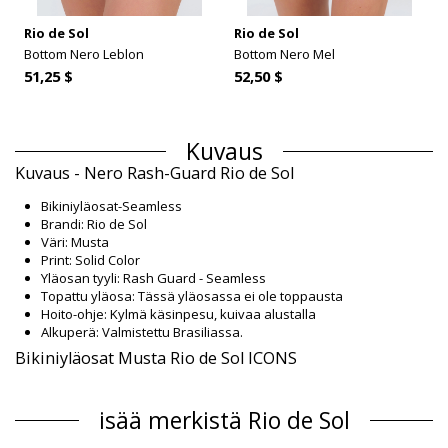
Rio de Sol
Rio de Sol
Bottom Nero Leblon
Bottom Nero Mel
51,25 $
52,50 $
Kuvaus
Kuvaus - Nero Rash-Guard Rio de Sol
Bikiniyläosat-Seamless
Brandi: Rio de Sol
Väri: Musta
Print: Solid Color
Yläosan tyyli: Rash Guard - Seamless
Topattu yläosa: Tässä yläosassa ei ole toppausta
Hoito-ohje: Kylmä käsinpesu, kuivaa alustalla
Alkuperä: Valmistettu Brasiliassa.
Bikiniyläosat Musta Rio de Sol ICONS
Päällikankaan materiaali
isää merkistä Rio de Sol
Päällikankaan materiaali: 84% Biodegradable Nylon (AMNI
SOUL ECO), 16% Spandex (LYCRA) - OEKO-TEX - Chlorine