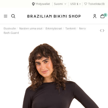
Yhdysvallat
Suomi
USD $
Toivelista (
0
)
0
Etusivulle
Naisten uima-asut
Bikiniyläosat
Tankinit
Nero
Rash-Guard