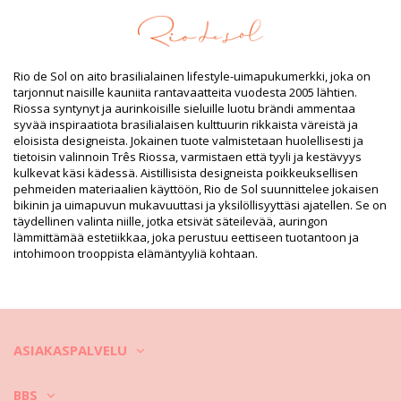
Resistant
Vuori: 84% Polyamide, 16% Elastane - Oeko-Tex
UV Protection: UPF 50+
Tuotetiedot
Rio de Sol on aito brasilialainen lifestyle-uimapukumerkki, joka on
Osasto: Naiset, Bikiniyläosat
tarjonnut naisille kauniita rantavaatteita vuodesta 2005 lähtien.
Paketti sisältää: 1 x Bikiniyläosat (Muut tarvikkeet eivät sisälly
Riossa syntynyt ja aurinkoisille sieluille luotu brändi ammentaa
toimitukseen)
syvää inspiraatiota brasilialaisen kulttuurin rikkaista väreistä ja
HS CODE: 6112.41.0010
eloisista designeista. Jokainen tuote valmistetaan huolellisesti ja
SKU: 1981119069
tietoisin valinnoin Três Riossa, varmistaen että tyyli ja kestävyys
EAN: XS (7899810266446), S (7899810266453), M (7899810266460),
kulkevat käsi kädessä. Aistillisista designeista poikkeuksellisen
L (7899810266477), XL (7899810266484)
pehmeiden materiaalien käyttöön, Rio de Sol suunnittelee jokaisen
Paino: 55g / 0.12lb / 1.94oz
bikinin ja uimapuvun mukavuuttasi ja yksilöllisyyttäsi ajatellen. Se on
Retusoituja kuvia
täydellinen valinta niille, jotka etsivät säteilevää, auringon
Pesu- ja hoito-ohjeet
lämmittämää estetiikkaa, joka perustuu eettiseen tuotantoon ja
intohimoon trooppista elämäntyyliä kohtaan.
Hoito-ohjeet: Rio de Sol Nero Rash-Guard
Haluatko nauttia uudesta bikinisetistäsi muutaman kauden ajan? Jos
näin on,
sinun on opittava, miten se pidetään hyvässä kunnossa. Kankaan
hyvä laatu on välttämätön, jos haluat nauttia bikinistäsi yli yhden
kesän ajan, mutta miten se kestää useamman vuoden
ASIAKASPALVELU
BBS
Ensinnäkin: Vältä kovia pintoja. Kun haluat istua tai käydä maaten,