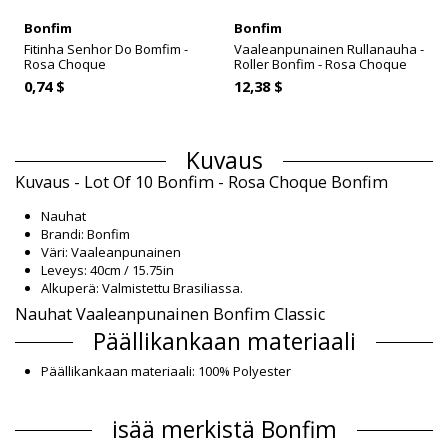
Bonfim
Bonfim
Fitinha Senhor Do Bomfim -
Vaaleanpunainen Rullanauha -
Rosa Choque
Roller Bonfim - Rosa Choque
0,74 $
12,38 $
Kuvaus
Kuvaus - Lot Of 10 Bonfim - Rosa Choque Bonfim
Nauhat
Brandi: Bonfim
Väri: Vaaleanpunainen
Leveys: 40cm / 15.75in
Alkuperä: Valmistettu Brasiliassa.
Nauhat Vaaleanpunainen Bonfim Classic
Päällikankaan materiaali
Päällikankaan materiaali: 100% Polyester
Tuotetiedot
isää merkistä Bonfim
Osasto: Unisex, Nauhat
Paketti sisältää: 1 x Nauhat (Muut tarvikkeet eivät sisälly