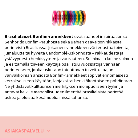
toimitukseen)
HS CODE: 5806.32.1070
SKU: 19550000072
EAN: Koko uniikki (7899818109882)
Toimittajan viite: LOT OF H-15-PINK
Paino: 10g / 0.02lb / 0.35oz
Brasilialaiset Bonfim-rannekkeet
ovat saaneet inspiraationsa
Retusoituja kuvia
Senhor do Bonfim -nauhoista sekä Bahian osavaltion rikkaista
Pesu- ja hoito-ohjeet
perinteistä Brasiliassa. Jokainen rannekkeen väri edustaa toivetta,
jumaluutta tai hyveitä Candomblé-uskonnosta – rakkaudesta ja
Hoito-ohjeet: Bonfim Lot Of 10 Bonfim - Rosa Choque
ystävyydestä henkisyyteen ja vaurauteen. Solmimalla kolme solmua
Miten voit hoitaa korujasi kesällä?
ja esittämällä toiveen käyttäjä osallistuu vuosisatoja vanhaan
perinteeseen, jonka uskotaan toteuttavan toiveita. Laajan
1) Ennen uimaan menemistä ota koru pois ja aseta se erityiseen
värivalikoiman ansiosta Bonfim-rannekkeet sopivat erinomaisesti
rasiaan.
kerrokselliseen käyttöön, lahjaksi tai henkilökohtaiseen pohdintaan.
Ne yhdistävät kulttuurisen merkityksen monipuoliseen tyyliin ja
2) Voiteet, aurinkosuojatuotteet, vartaloöljyt tai jopa suihkugeelit
antavat kaikille mahdollisuuden ilmentää brasilialaista perintöä,
voivat aiheuttaa korujesi haalistumisen.
uskoa ja eloisaa kesämuotia missä tahansa.
3) Pyyhi korut käytön jälkeen kostealla, puhtaalla ja pehmeällä
liinalla. Se poistaa kaikki voiteiden ja muiden rannalla käyttämäsi
tuotteiden jämät.
Video
Soita video Nauhat Lot Of 10 Bonfim - Rosa Choque
ASIAKASPALVELU
Bonfim