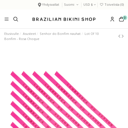
Yhdysvallat
Suomi
USD $
Toivelista (
0
)
0
Etusivulle
Asusteet
Senhor do Bonfim nauhat
Lot Of 10
Bonfim - Rosa Choque