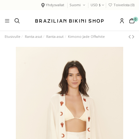
Yhdysvallat
Suomi
USD $
Toivelista (
0
)
0
Etusivulle
Ranta-asut
Ranta-asut
Kimono Jade Offwhite