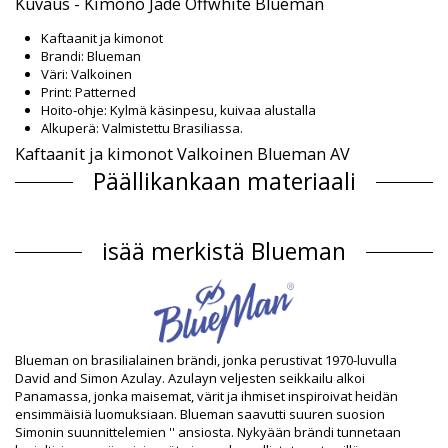
Kuvaus - Kimono Jade Offwhite Blueman
Kaftaanit ja kimonot
Brandi: Blueman
Väri: Valkoinen
Print: Patterned
Hoito-ohje: Kylmä käsinpesu, kuivaa alustalla
Alkuperä: Valmistettu Brasiliassa.
Kaftaanit ja kimonot Valkoinen Blueman AV
Päällikankaan materiaali
Päällikankaan materiaali: 100% Cotton
Tuotetiedot
isää merkistä Blueman
Osasto: Naiset, Kaftaanit ja kimonot
Paketti sisältää: 1 x Kaftaanit ja kimonot (Muut tarvikkeet eivät
sisälly toimitukseen)
HS CODE: 611430
SKU: 1981126187
EAN: S (7909780281230), M (7909780281247), L (7909780281254),
Blueman on brasilialainen brändi, jonka perustivat 1970-luvulla
XL (7909780281261)
David and Simon Azulay. Azulayn veljesten seikkailu alkoi
Kuviointien vertailu: BLM AV25 OFFWHITE
Panamassa, jonka maisemat, värit ja ihmiset inspiroivat heidän
Toimittajan viite: PC.14.0100-019
ensimmäisiä luomuksiaan. Blueman saavutti suuren suosion
Paino: 450g / 0.99lb / 15.87oz
Simonin suunnittelemien '' ansiosta. Nykyään brändi tunnetaan