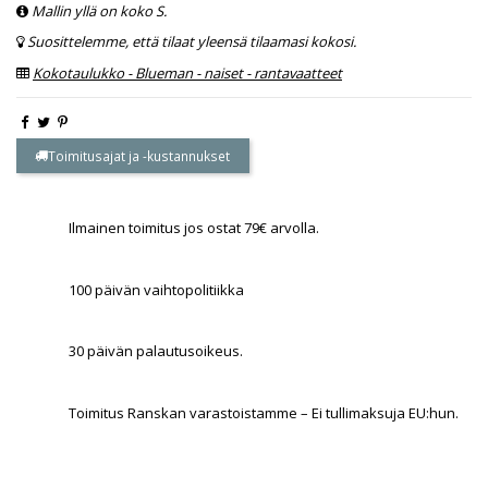
Mallin yllä on koko S.
Suosittelemme, että tilaat yleensä tilaamasi kokosi.
Kokotaulukko - Blueman - naiset - rantavaatteet
Toimitusajat ja -kustannukset
Ilmainen toimitus jos ostat 79€ arvolla.
100 päivän vaihtopolitiikka
30 päivän palautusoikeus.
Toimitus Ranskan varastoistamme – Ei tullimaksuja EU:hun.