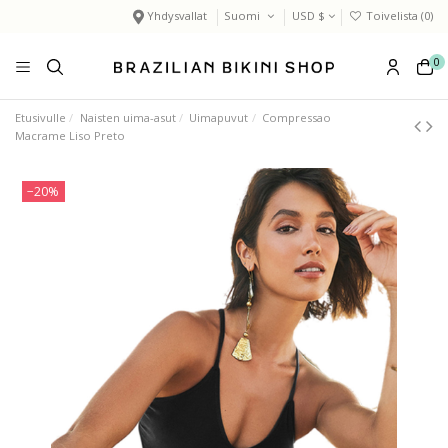
Yhdysvallat
Suomi
USD $
Toivelista (
0
)
0
Etusivulle
Naisten uima-asut
Uimapuvut
Compressao
Macrame Liso Preto
−20%