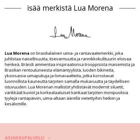
Uimapuvut Musta Lua Morena
isää merkistä Lua Morena
Päällikankaan materiaali
Päällikankaan materiaali: 84% Polyamide, 16% Elastane
Vuori: 88% Polyamide, 12% Elastane
Tuotetiedot
Osasto: Naiset, Uimapuvut
Paketti sisältää: 1 x Uimapuvut (Muut tarvikkeet eivät sisälly
Lua Morena
on brasilialainen uima- ja rantavaatemerkki, joka
toimitukseen)
juhlistaa naisellisuutta, itsevarmuutta ja rannikkokulttuurin eloisaa
HS CODE: 6112.41.0010
henkeä. Brändi ammentaa inspiraationsa trooppisista maisemista ja
SKU: 1981123175
Brasilian rentoutuneesta elämäntyylistä, luoden bikineitä,
EAN: XS (7899818616762), S (7899670742296), M (7899670742302),
yksiosaisia uimapukuja ja lomavaatteita, jotka korostavat
L (7899670742319), XL (7899670742326)
luonnollista kauneutta tarjoten samalla mukavuutta ja täydellisen
Toimittajan viite: 30551002
istuvuuden. Lua Morenan mallistot yhdistävät modernit siluetit,
Paino: 115g / 0.25lb / 4.06oz
värikkäät kuviot ja korkealaatuiset kankaat tarjoten monipuolisia
Retusoituja kuvia
tyylejä rantapäiviin, uima-altaan äärellä vietettyihin hetkiin ja
kesälomille.
Pesu- ja hoito-ohjeet
Hoito-ohjeet: Lua Morena Compressao Macrame Liso
Preto
Haluatko nauttia uudesta bikinisetistäsi muutaman kauden ajan? Jos
näin on,
ASIAKASPALVELU
sinun on opittava, miten se pidetään hyvässä kunnossa. Kankaan