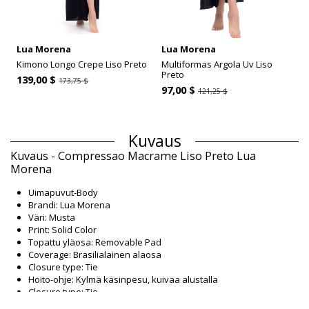
Lua Morena
Lua Morena
Kimono Longo Crepe Liso Preto
Multiformas Argola Uv Liso
Preto
139,00 $
173,75 $
97,00 $
121,25 $
Kuvaus
Kuvaus - Compressao Macrame Liso Preto Lua
Morena
Uimapuvut-Body
Brandi: Lua Morena
Väri: Musta
Print: Solid Color
Topattu yläosa: Removable Pad
Coverage: Brasilialainen alaosa
Closure type: Tie
Hoito-ohje: Kylmä käsinpesu, kuivaa alustalla
Closure type: Tie
Alkuperä: Valmistettu Brasiliassa.