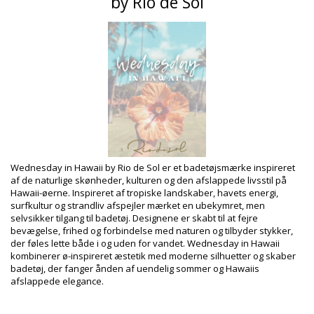
by Rio de Sol
Sammensætning
Sammensætning: 84% Biodegradable Nylon (AMNI SOUL ECO),
16% Spandex (LYCRA) - OEKO-TEX - Chlorine Resistant
For: 84% Biodegradable Nylon (AMNI SOUL ECO), 16% Spandex
(LYCRA) - OEKO-TEX - Chlorine Resistant
UV Protection: UPF 50+
Produktinformation
Afdeling: Dame, Bikini overdele
Pakken inkluderer: 1 x Bikini overdele (Andre accessoirer er
ikke inkluderet)
HS CODE: 6112.41.0010
Wednesday in Hawaii by Rio de Sol er et badetøjsmærke inspireret
SKU: 1981124875
af de naturlige skønheder, kulturen og den afslappede livsstil på
EAN: XS (7899810397058), S (7899810397065), M (7899810397072),
Hawaii-øerne. Inspireret af tropiske landskaber, havets energi,
L (7899810397089), XL (7899810397096)
surfkultur og strandliv afspejler mærket en ubekymret, men
Vægt: 55g / 0.12lb / 1.94oz
selvsikker tilgang til badetøj. Designene er skabt til at fejre
Retouchering af fotos
bevægelse, frihed og forbindelse med naturen og tilbyder stykker,
Vaske- & plejeinstrukser
der føles lette både i og uden for vandet. Wednesday in Hawaii
kombinerer ø-inspireret æstetik med moderne silhuetter og skaber
Plejeinstrukser for: Wednesday in Hawaii by Rio de Sol
badetøj, der fanger ånden af uendelig sommer og Hawaiis
Top Hibiscus Mel
afslappede elegance.
Vil du gerne nyde din nye bikini et par år? I så fald, må du lære at
passe godt på den. Den gode kvalitet er et must, hvis du vil nyde dit