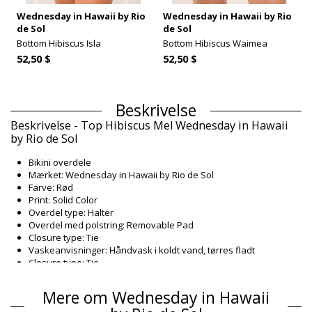
Wednesday in Hawaii by Rio
Wednesday in Hawaii by Rio
de Sol
de Sol
Bottom Hibiscus Isla
Bottom Hibiscus Waimea
52,50 $
52,50 $
Beskrivelse
Beskrivelse - Top Hibiscus Mel Wednesday in Hawaii
by Rio de Sol
Bikini overdele
Mærket: Wednesday in Hawaii by Rio de Sol
Farve: Rød
Print: Solid Color
Overdel type: Halter
Overdel med polstring: Removable Pad
Closure type: Tie
Vaskeanvisninger: Håndvask i koldt vand, tørres fladt
Closure type: Tie
Produktionsland: Fremstillet i Brasilien
Bikini overdele Rød Wednesday in Hawaii by Rio de Sol
Mere om Wednesday in Hawaii
HAWAII