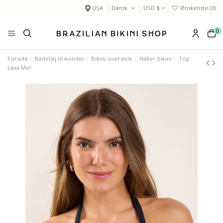
USA
Dansk
USD $
Ønskeliste (
0
)
0
Forside
Badetøj til kvinder
Bikini overdele
Halter bikini
Top
Lava Mel