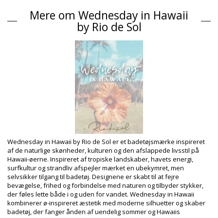
Bikini overdele Sort Wednesday in Hawaii by Rio de Sol
Mere om Wednesday in Hawaii
HAWAII
by Rio de Sol
Sammensætning
Sammensætning: 84% Biodegradable Nylon (AMNI SOUL ECO),
16% Spandex (LYCRA) - OEKO-TEX - Chlorine Resistant
For: 84% Biodegradable Nylon (AMNI SOUL ECO), 16% Spandex
(LYCRA) - OEKO-TEX - Chlorine Resistant
UV Protection: UPF 50+
Produktinformation
Afdeling: Dame, Bikini overdele
Pakken inkluderer: 1 x Bikini overdele (Andre accessoirer er
ikke inkluderet)
HS CODE: 6112.41.0010
Wednesday in Hawaii by Rio de Sol er et badetøjsmærke inspireret
SKU: 1981124881
af de naturlige skønheder, kulturen og den afslappede livsstil på
EAN: XS (7899810394217), S (7899810394224), M (7899810394231),
Hawaii-øerne. Inspireret af tropiske landskaber, havets energi,
L (7899810394248), XL (7899810394255)
surfkultur og strandliv afspejler mærket en ubekymret, men
Vægt: 55g / 0.12lb / 1.94oz
selvsikker tilgang til badetøj. Designene er skabt til at fejre
Retouchering af fotos
bevægelse, frihed og forbindelse med naturen og tilbyder stykker,
Vaske- & plejeinstrukser
der føles lette både i og uden for vandet. Wednesday in Hawaii
kombinerer ø-inspireret æstetik med moderne silhuetter og skaber
Plejeinstrukser for: Wednesday in Hawaii by Rio de Sol
badetøj, der fanger ånden af uendelig sommer og Hawaiis
Top Lava Mel