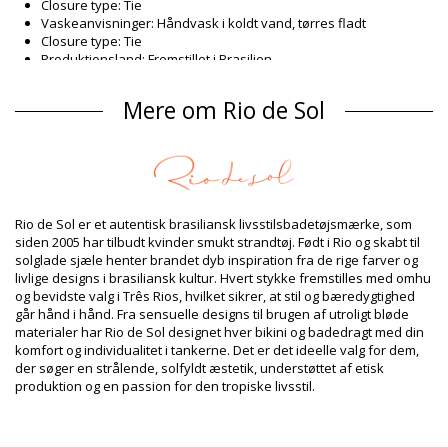
Closure type: Tie
Vaskeanvisninger: Håndvask i koldt vand, tørres fladt
Closure type: Tie
Produktionsland: Fremstillet i Brasilien
Badedragter Hvid Rio de Sol SPRING
Mere om Rio de Sol
Sammensætning
Sammensætning: 84% Biodegradable Nylon (AMNI SOUL ECO),
16% Spandex (LYCRA) - OEKO-TEX - Chlorine Resistant
For: 84% Biodegradable Nylon (AMNI SOUL ECO), 16% Spandex
(LYCRA) - OEKO-TEX - Chlorine Resistant
UV Protection: UPF 50+
Rio de Sol er et autentisk brasiliansk livsstilsbadetøjsmærke, som
Produktinformation
siden 2005 har tilbudt kvinder smukt strandtøj. Født i Rio og skabt til
solglade sjæle henter brandet dyb inspiration fra de rige farver og
Afdeling: Dame, Badedragter
livlige designs i brasiliansk kultur. Hvert stykke fremstilles med omhu
Pakken inkluderer: 1 x Badedragter (Andre accessoirer er ikke
og bevidste valg i Três Rios, hvilket sikrer, at stil og bæredygtighed
inkluderet)
går hånd i hånd. Fra sensuelle designs til brugen af utroligt bløde
HS CODE: 6112.41.0010
materialer har Rio de Sol designet hver bikini og badedragt med din
SKU: 1981127161
komfort og individualitet i tankerne. Det er det ideelle valg for dem,
EAN: XS (7899810463319), S (7899810463326), M (7899810463333),
der søger en strålende, solfyldt æstetik, understøttet af etisk
L (7899810463340), XL (7899810463357)
produktion og en passion for den tropiske livsstil.
Vægt: 115g / 0.25lb / 4.06oz
Retouchering af fotos
Vaske- & plejeinstrukser