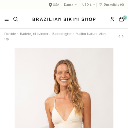
USA
Dansk
USD $
Ønskeliste (
0
)
0
Forside
Badetøj til kvinder
Badedragter
Malibu-Natural Alani-
Op