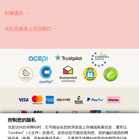
怎么洗？每次使用后，用清水冲洗比基尼，不要用盐水。我们总是建议洗
时事通讯
手。切勿使用强力去污剂，如去污剂。使用适合精细织物的产品，一种简
单的肥皂，但最好是专门用于泳装洗涤的产品。
在社交媒体上关注我们
永远记得从你的沙滩包或袋子里拿出湿游泳衣。不要让它长时间处于潮湿
折叠状态。为什么？印刷品和图案可能会变色。如果你的比基尼有小石、
珍珠或褶边装饰，避免在洗涤时摩擦、扭曲和拉伸。
如果游泳衣有污点，试着趁它还湿的时候轻拍它。如果污渍干了，不要通
过刮来去除。你可能会破坏染料。最好请求帮助你当地的干洗店。
如何弄干？永远不要在阳光下直接暴晒。拿条毛巾，穿上比基尼或泳衣，
小心地卷起来，以排除多余的水。把它平放在毛巾上，让它在阴凉处干
燥。直接暴露在阳光下可能会褪色。请勿使用烘干机。
如何去除织物中的小沙粒？带上吹风机，在凉爽的环境中吹掉沙子。
控制您的隐私
当您访问任何网站时，它可能会在您的浏览器上存储或检索信息，通常以
“cookies”（小文件）的形式。这些信息可能涉及到您、您的偏好或您的网
所有價格均含增值稅 · 增值稅稅號 FR36509778270 · 版權所有 ©2023
络设备（电脑、平板电脑或手机），主要用于使网站按照您的期望进行操
Brazilian Bikini Shop