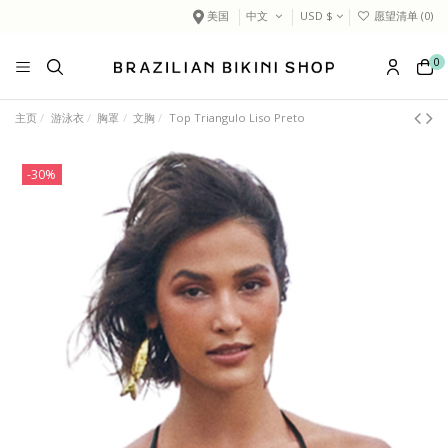
美国
中文
USD $
愿望清单 (
0
)
0
主页
游泳衣
胸罩
文胸
Top Triangulo Liso Preto
-30%