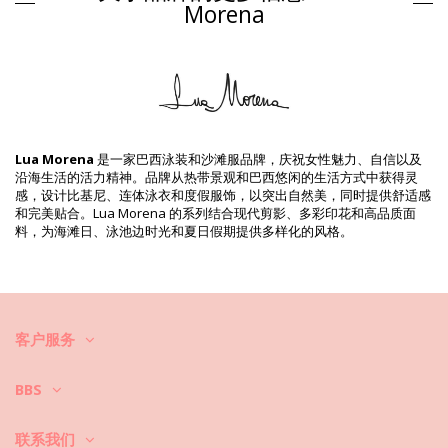
Morena
组成 / 成分: 83% Polyamide, 17% Elastane
衬里: 88% Polyamide, 12% Elastane
产品信息
部门: 女装, 胸罩
包装包括: 1 x 胸罩 (其它附件不包括在内)
HS CODE: 6112.41.0010
SKU: 1981123059
Lua Morena
是一家巴西泳装和沙滩服品牌，庆祝女性魅力、自信以及
EAN: XS (7899818610883), S (7899670725565), M (7899670725572),
沿海生活的活力精神。品牌从热带景观和巴西悠闲的生活方式中获得灵
L (7899670725589), XL (7899670725596)
感，设计比基尼、连体泳衣和度假服饰，以突出自然美，同时提供舒适感
供应商参考号: 10351002
和完美贴合。Lua Morena 的系列结合现代剪影、多彩印花和高品质面
重量: 55g / 0.12lb / 1.94oz
料，为海滩日、泳池边时光和夏日假期提供多样化的风格。
修饰照片
清洗和护理说明
清洗和护理说明: Lua Morena Top Triangulo Liso Preto
你想让你的新比基尼套装保持几季的完好状态吗？如果是这样，你需要学
会如何好好对衣物进行护理。如果你想在整个夏天都有比基尼套装穿，优
客户服务
质面料是必不可少的，但是如何让它持续几年呢？
BBS
首先：避免接触粗糙的表面。当你想坐下或躺下的时候，一定要用毛巾先
覆盖下。直接接触表面，如混凝土、石头(如游泳池边缘)或木头（尤其是
联系我们
碎片！）可能会损坏泳衣的柔软面料。