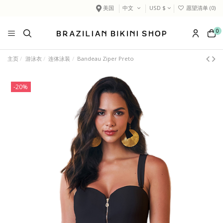
美国
中文
USD $
愿望清单 (
0
)
0
主页
游泳衣
连体泳装
Bandeau Ziper Preto
-20%