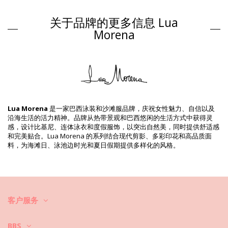
连体泳装 黑色 Lua Morena
关于品牌的更多信息 Lua
组成 / 成分
Morena
组成 / 成分: 80% Polyamide, 20% Elastane
衬里: 88% Polyamide, 12% Elastane
产品信息
部门: 女装, 连体泳装
包装包括: 1 x 连体泳装 (其它附件不包括在内)
HS CODE: 6112.41.0010
SKU: 1981123252
Lua Morena
是一家巴西泳装和沙滩服品牌，庆祝女性魅力、自信以及
EAN: XS (7899818620219), S (7899818620226), M (7899670723295),
沿海生活的活力精神。品牌从热带景观和巴西悠闲的生活方式中获得灵
L (7899670743491), XL (7899670743507), XXL (7899670743613)
感，设计比基尼、连体泳衣和度假服饰，以突出自然美，同时提供舒适感
供应商参考号: 31251002
和完美贴合。Lua Morena 的系列结合现代剪影、多彩印花和高品质面
重量: 115g / 0.25lb / 4.06oz
料，为海滩日、泳池边时光和夏日假期提供多样化的风格。
修饰照片
清洗和护理说明
清洗和护理说明: Lua Morena Bandeau Ziper Preto
你想让你的新比基尼套装保持几季的完好状态吗？如果是这样，你需要学
会如何好好对衣物进行护理。如果你想在整个夏天都有比基尼套装穿，优
客户服务
质面料是必不可少的，但是如何让它持续几年呢？
BBS