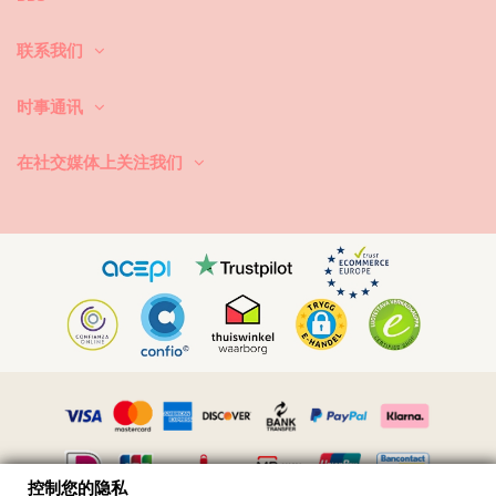
首先：避免接触粗糙的表面。当你想坐下或躺下的时候，一定要用毛巾先
覆盖下。直接接触表面，如混凝土、石头(如游泳池边缘)或木头（尤其是
联系我们
碎片！）可能会损坏泳衣的柔软面料。
怎么洗？每次使用后，用清水冲洗比基尼，不要用盐水。我们总是建议洗
时事通讯
手。切勿使用强力去污剂，如去污剂。使用适合精细织物的产品，一种简
单的肥皂，但最好是专门用于泳装洗涤的产品。
在社交媒体上关注我们
永远记得从你的沙滩包或袋子里拿出湿游泳衣。不要让它长时间处于潮湿
折叠状态。为什么？印刷品和图案可能会变色。如果你的比基尼有小石、
珍珠或褶边装饰，避免在洗涤时摩擦、扭曲和拉伸。
如果游泳衣有污点，试着趁它还湿的时候轻拍它。如果污渍干了，不要通
过刮来去除。你可能会破坏染料。最好请求帮助你当地的干洗店。
如何弄干？永远不要在阳光下直接暴晒。拿条毛巾，穿上比基尼或泳衣，
小心地卷起来，以排除多余的水。把它平放在毛巾上，让它在阴凉处干
燥。直接暴露在阳光下可能会褪色。请勿使用烘干机。
如何去除织物中的小沙粒？带上吹风机，在凉爽的环境中吹掉沙子。
控制您的隐私